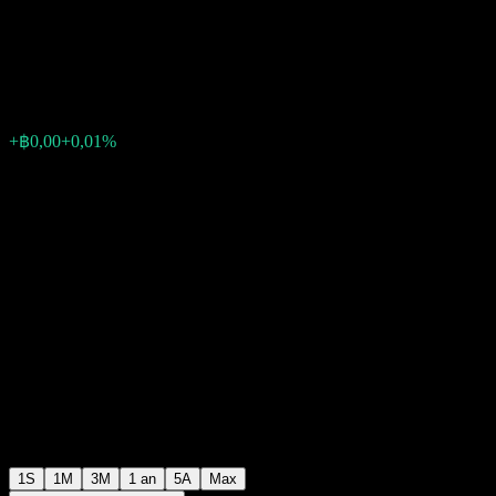
6M1 Not for Retail Investors
฿10,59
0
+฿0,00
+0,01%
Semaine passée
1S
1M
3M
1 an
5A
Max