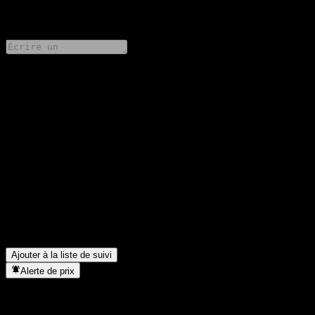
0 Comments
Partage tes idées
FAQ
Quel est le cours de l'action Asset Plus Fixed Income Fund 6M1
Not for Retail Investors aujourd'hui ?
▼
Quel est le symbole boursier de Asset Plus Fixed Income Fund
6M1 Not for Retail Investors ?
▼
Dans quel secteur se situe Asset Plus Fixed Income Fund 6M1
Not for Retail Investors ?
▼
Quand Asset Plus Fixed Income Fund 6M1 Not for Retail
Investors a-t-elle effectué un split d’actions ?
▼
Ajouter à la liste de suivi
Alerte de prix