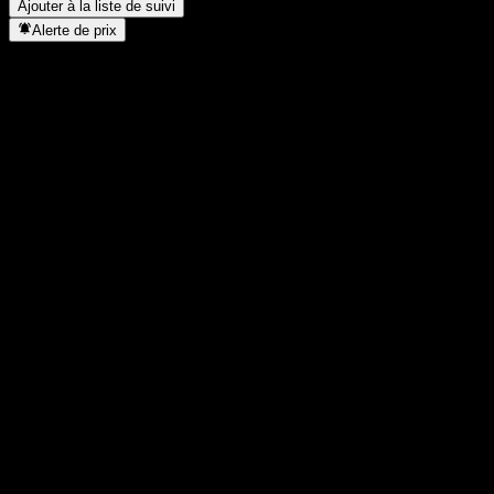
Ajouter à la liste de suivi
Alerte de prix
Statistiques
Plus haut du jour
-
Plus bas du jour
-
Plus haut 52S
-
Plus bas 52S
-
Volume
-
Vol. moy.
-
Cap. boursière
0
PER
-
Rendement du dividende
-
Dividende