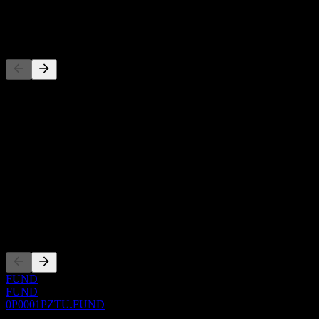
-
Concurrents
Cette liste est une analyse basée sur les événements récents du
marché. Ce n'est pas une recommandation d'investissement.
À propos
Show more...
PDG
ISIN
0P0001PZTU
Côtations
FUND
FUND
0P0001PZTU.FUND