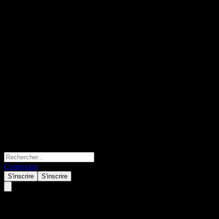
Connexion
S'inscrire
S'inscrire
Asset Plus Fixed Income Fund