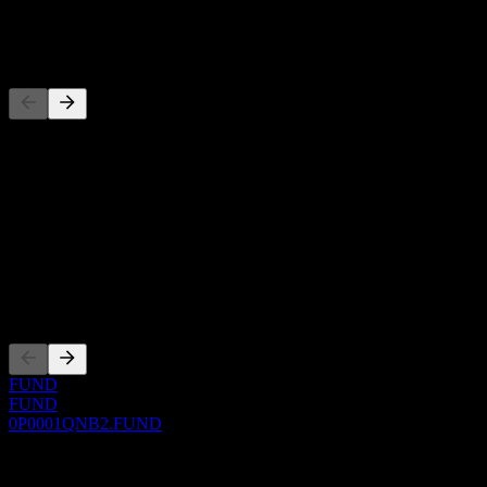
-
Concurrents
Cette liste est une analyse basée sur les événements récents du
marché. Ce n'est pas une recommandation d'investissement.
À propos
Show more...
PDG
Côtations
FUND
FUND
0P0001QNB2.FUND
0 Comments