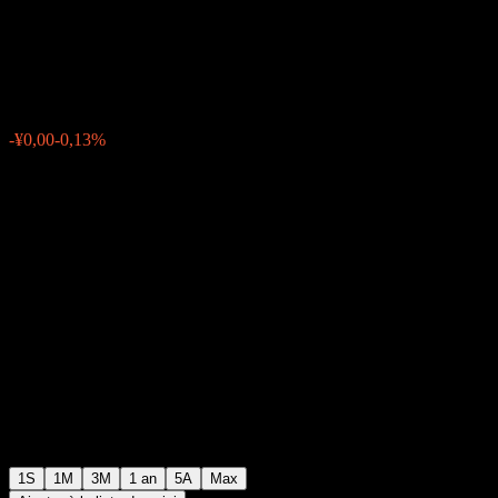
C
¥2,50
0
-¥0,00
-0,13%
Semaine passée
1S
1M
3M
1 an
5A
Max