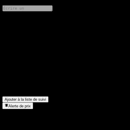
Partage tes idées
FAQ
Quel est le cours de l'action FS China Small Mid Cap Fund C
aujourd'hui ?
▼
Quel est le symbole boursier de FS China Small Mid Cap Fund
C ?
▼
Le cours de l'action FS China Small Mid Cap Fund C est-il en
hausse ?
▼
Dans quel secteur se situe FS China Small Mid Cap Fund C ?
▼
Quand FS China Small Mid Cap Fund C a-t-elle effectué un split
d’actions ?
▼
Ajouter à la liste de suivi
Alerte de prix