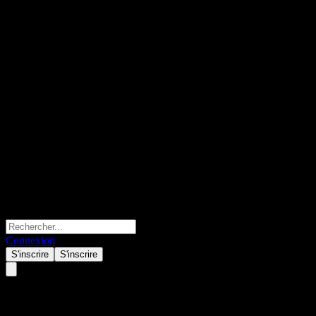
Connexion
S'inscrire
S'inscrire
FS China Small Mid Cap Fund