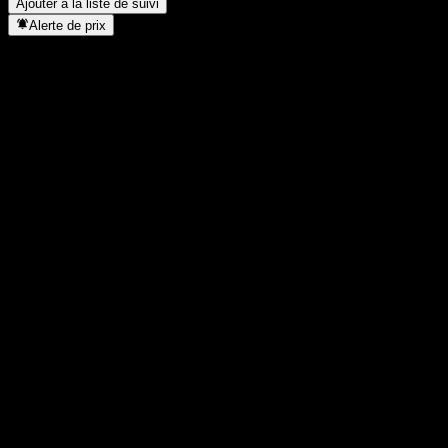
Ajouter à la liste de suivi
Alerte de prix
Statistiques
Plus haut du jour
2,5
Plus bas du jour
2,5
Plus haut 52S
2,89
Plus bas 52S
2,31
Volume
-
Vol. moy.
-
Cap. boursière
0
PER
-
Rendement du dividende
-
Dividende