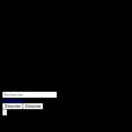
Connexion
S'inscrire
S'inscrire
Wanjia Bse 50 Component