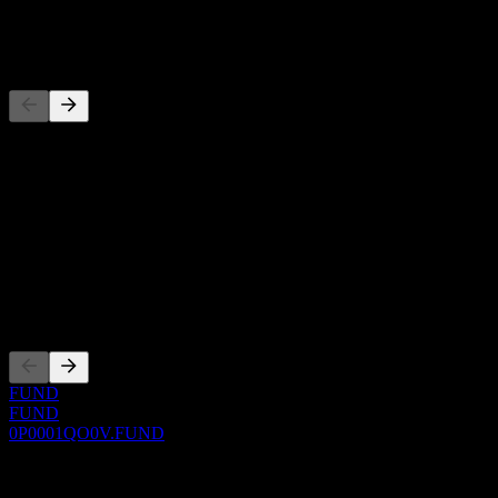
-
Concurrents
Cette liste est une analyse basée sur les événements récents du
marché. Ce n'est pas une recommandation d'investissement.
À propos
Show more...
PDG
Côtations
FUND
FUND
0P0001QO0V.FUND
0 Comments