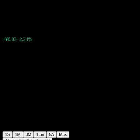
Index Initiating Fund-A
¥1,1752
0
+¥0,03
+2,24%
Semaine passée
1S
1M
3M
1 an
5A
Max