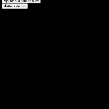
Ajouter à la liste de suivi
Alerte de prix
Statistiques
Plus haut du jour
1,1752
Plus bas du jour
1,1752
Plus haut 52S
1,691
Plus bas 52S
1,0887
Volume
-
Vol. moy.
-
Cap. boursière
0
PER
-
Rendement du dividende
-
Dividende