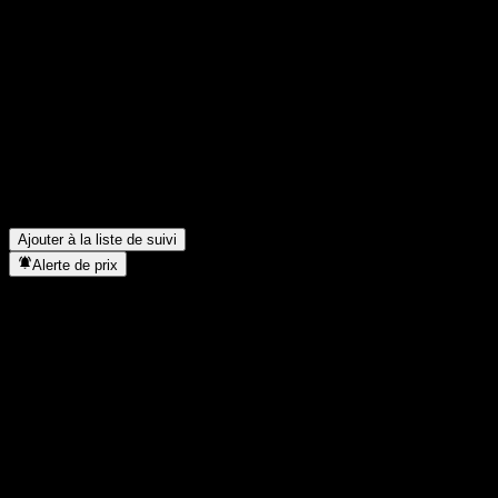
Partage tes idées
FAQ
Quel est le cours de l'action Horizon Asset Balanced Growth Mix C
Quel est le symbole boursier de Horizon Asset Balanced Growth 
Le cours de l'action Horizon Asset Balanced Growth Mix C est-il e
Dans quel secteur se situe Horizon Asset Balanced Growth Mix C 
Quand Horizon Asset Balanced Growth Mix C a-t-elle effectué un s
Ajouter à la liste de suivi
Alerte de prix