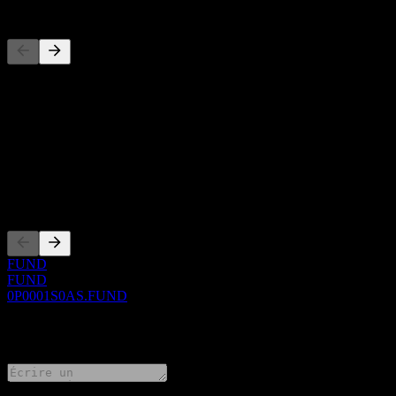
Concurrents
Cette liste est une analyse basée sur les événements récents du march
À propos
Show more...
PDG
Côtations
FUND
FUND
0P0001S0AS.FUND
0 Comments