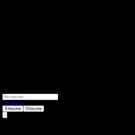
Connexion
S'inscrire
S'inscrire
Horizon Asset Balanced Growt