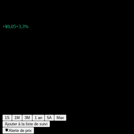
¥1,5709
0
+¥0,05
+3,3%
Semaine passée
1S
1M
3M
1 an
5A
Max
Ajouter à la liste de suivi
Alerte de prix