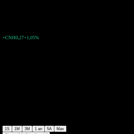
A RMB
CNH25,67
0
+CNH0,27
+1,05%
Semaine passée
1S
1M
3M
1 an
5A
Max