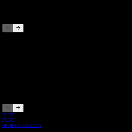
-
Concurrents
Cette liste est une analyse basée sur les événements récents du
marché. Ce n'est pas une recommandation d'investissement.
À propos
Show more...
PDG
ISIN
0P0001SL42
Côtations
FUND
FUND
0P0001SL42.FUND