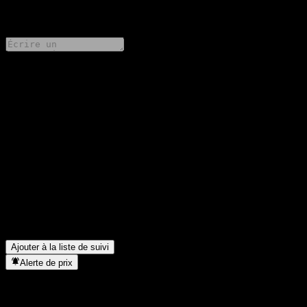
0 Comments
Partage tes idées
FAQ
Quel est le cours de l'action BOCHK China Golden Dragon A
RMB aujourd'hui ?
▼
Quel est le symbole boursier de BOCHK China Golden Dragon
A RMB ?
▼
Dans quel secteur se situe BOCHK China Golden Dragon A
RMB ?
▼
Quand BOCHK China Golden Dragon A RMB a-t-elle effectué
un split d’actions ?
▼
Ajouter à la liste de suivi
Alerte de prix