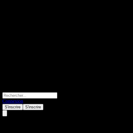
Connexion
S'inscrire
S'inscrire
BOCHK China Golden Dragon