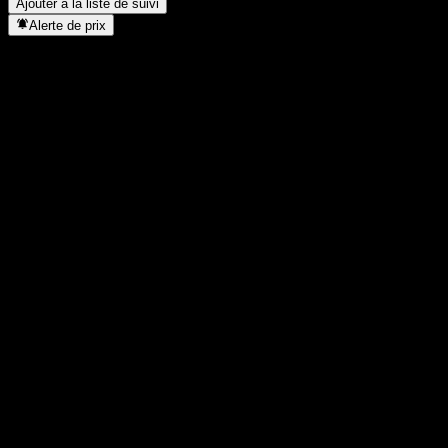
Ajouter à la liste de suivi
Alerte de prix
Statistiques
Plus haut du jour
25,67
Plus bas du jour
25,67
Plus haut 52S
28,25
Plus bas 52S
22,79
Volume
-
Vol. moy.
-
Cap. boursière
0
PER
-
Rendement du dividende
-
Dividende