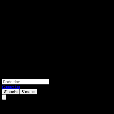
Connexion
S'inscrire
S'inscrire
KIM US Long-term