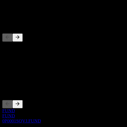
-
Dividende
-
Concurrents
Cette liste est une analyse basée sur les événements récents du
marché. Ce n'est pas une recommandation d'investissement.
À propos
Show more...
PDG
Côtations
FUND
FUND
0P0001SQVJ.FUND