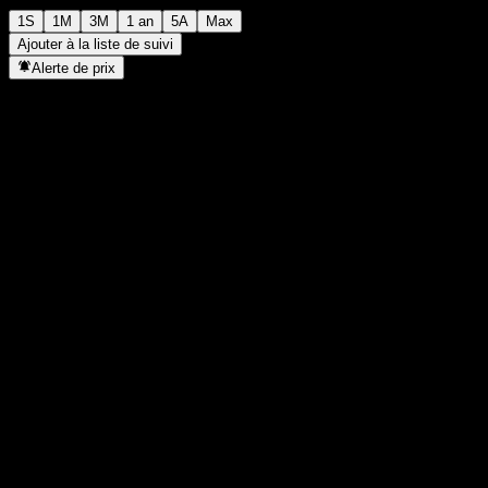
1S
1M
3M
1 an
5A
Max
Ajouter à la liste de suivi
Alerte de prix
Statistiques
Plus haut du jour
929
Plus bas du jour
929
Plus haut 52S
1 011
Plus bas 52S
919
Volume
-
Vol. moy.
-
Cap. boursière
0
PER
-
Rendement du dividende