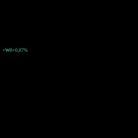
Government Feeder Bond-
Fund of Funds C-Pe Hedged
₩929
0
+₩8
+0,87%
Semaine passée