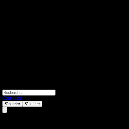
Connexion
S'inscrire
S'inscrire
TISCO Global Quality Equity