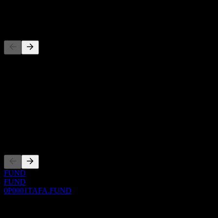
-
Concurrents
Cette liste est une analyse basée sur les événements récents du
marché. Ce n'est pas une recommandation d'investissement.
À propos
Show more...
PDG
Côtations
FUND
FUND
0P0001TAFA.FUND
0 Comments