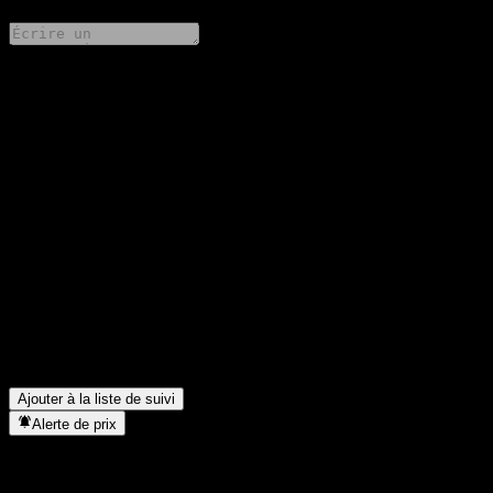
Partage tes idées
FAQ
Quel est le cours de l'action TISCO Global Quality Equity RMF-
B aujourd'hui ?
▼
Quel est le symbole boursier de TISCO Global Quality Equity
RMF-B ?
▼
Le cours de l'action TISCO Global Quality Equity RMF-B est-il
en hausse ?
▼
Dans quel secteur se situe TISCO Global Quality Equity RMF-
B ?
▼
Quand TISCO Global Quality Equity RMF-B a-t-elle effectué un
split d’actions ?
▼
Ajouter à la liste de suivi
Alerte de prix