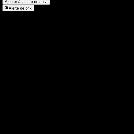
Ajouter à la liste de suivi
Alerte de prix
Statistiques
Plus haut du jour
12,33
Plus bas du jour
12,33
Plus haut 52S
12,38
Plus bas 52S
10,44
Volume
-
Vol. moy.
-
Cap. boursière
0
PER
-
Rendement du dividende
-
Dividende