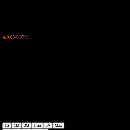
RMF-B
฿12,33
0
-฿0,05
-0,37%
Semaine passée
1S
1M
3M
1 an
5A
Max