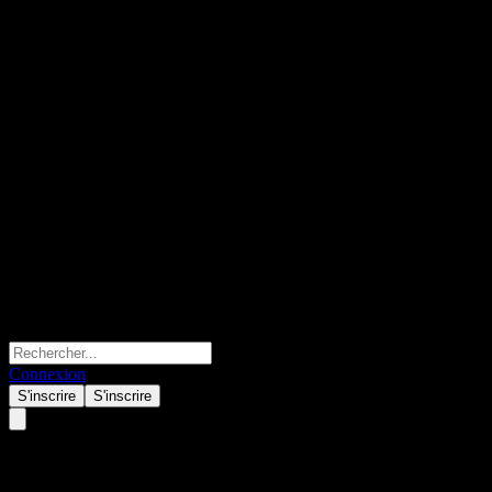
Connexion
S'inscrire
S'inscrire
Manulife Global Digital Facili