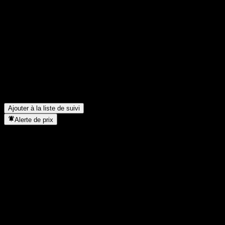
Partage tes idées
FAQ
Quel est le cours de l'action IGW SSE STAR Composite PR Fdr A 
Quel est le symbole boursier de IGW SSE STAR Composite PR F
Le cours de l'action IGW SSE STAR Composite PR Fdr A est-il en
Dans quel secteur se situe IGW SSE STAR Composite PR Fdr A ?
Quand IGW SSE STAR Composite PR Fdr A a-t-elle effectué un spl
Ajouter à la liste de suivi
Alerte de prix