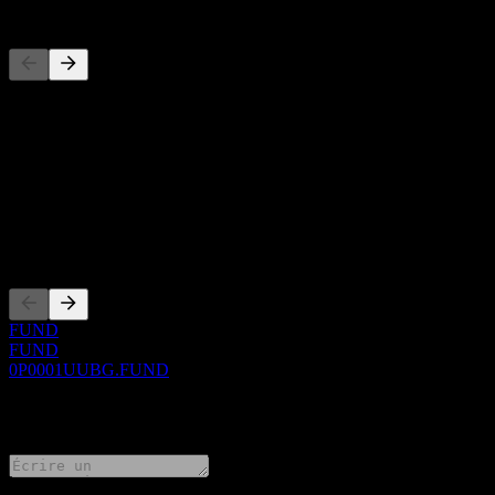
Concurrents
Cette liste est une analyse basée sur les événements récents du march
À propos
Show more...
PDG
Côtations
FUND
FUND
0P0001UUBG.FUND
0 Comments