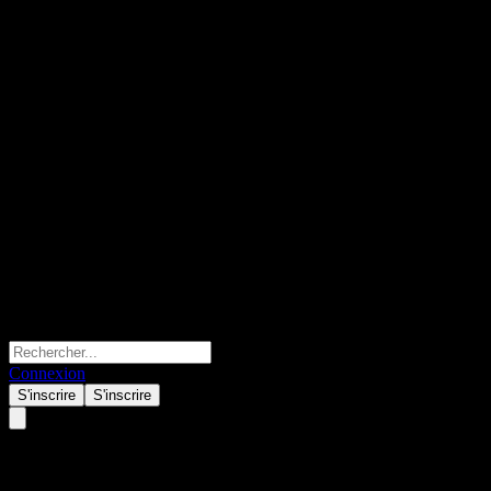
Connexion
S'inscrire
S'inscrire
IGW SSE STAR Composite PR 