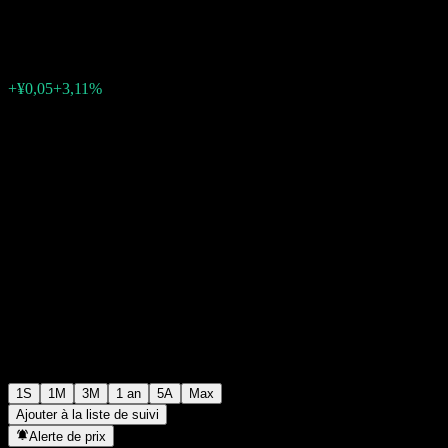
¥1,6735
0
+¥0,05
+3,11%
Semaine passée
1S
1M
3M
1 an
5A
Max
Ajouter à la liste de suivi
Alerte de prix