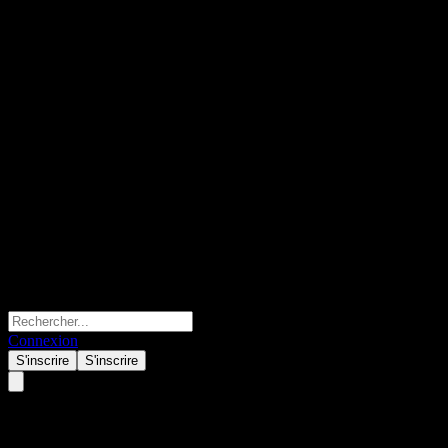
Connexion
S'inscrire
S'inscrire
CIB CSI Battery Thematic