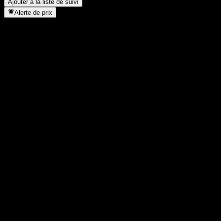
Ajouter à la liste de suivi
Alerte de prix
Statistiques
Plus haut du jour
0,8333
Plus bas du jour
0,8333
Plus haut 52S
1,0332
Plus bas 52S
0,7789
Volume
-
Vol. moy.
-
Cap. boursière
0
PER
-
Rendement du dividende
-
Dividende