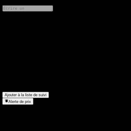
Partage tes idées
FAQ
Quel est le cours de l'action CIB CSI Battery Thematic Index A
aujourd'hui ?
▼
Quel est le symbole boursier de CIB CSI Battery Thematic Index
A ?
▼
Dans quel secteur se situe CIB CSI Battery Thematic Index A ?
▼
Quand CIB CSI Battery Thematic Index A a-t-elle effectué un
split d’actions ?
▼
Ajouter à la liste de suivi
Alerte de prix