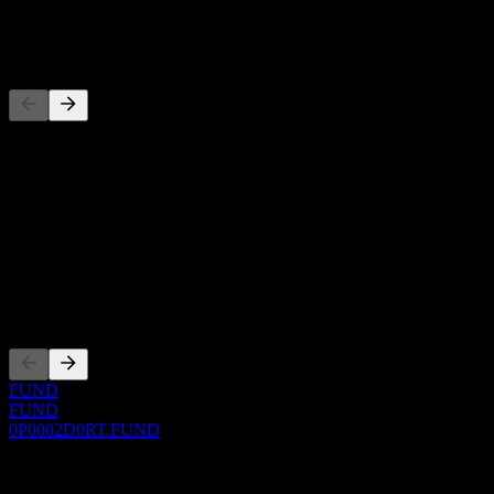
-
Concurrents
Cette liste est une analyse basée sur les événements récents du
marché. Ce n'est pas une recommandation d'investissement.
À propos
Show more...
PDG
Côtations
FUND
FUND
0P0002D0RT.FUND
0 Comments