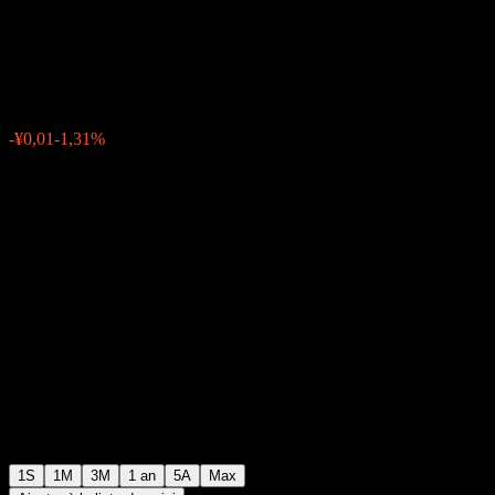
Index A
¥0,8333
0
-¥0,01
-1,31%
Semaine passée
1S
1M
3M
1 an
5A
Max