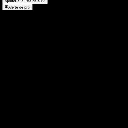
Ajouter à la liste de suivi
Alerte de prix
Statistiques
Plus haut du jour
0,5038
Plus bas du jour
0,5038
Plus haut 52S
0,506
Plus bas 52S
0,4827
Volume
-
Vol. moy.
-
Cap. boursière
0
PER
-
Rendement du dividende
-
Dividende