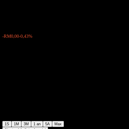
Class MYR Hedged
RM0,5038
0
-RM0,00
-0,43%
Semaine passée
1S
1M
3M
1 an
5A
Max