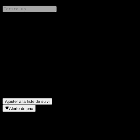
Partage tes idées
FAQ
Quel est le cours de l'action Maybank U.S. Focus Fund Class
MYR Hedged aujourd'hui ?
▼
Quel est le symbole boursier de Maybank U.S. Focus Fund Class
MYR Hedged ?
▼
Dans quel secteur se situe Maybank U.S. Focus Fund Class
MYR Hedged ?
▼
Quand Maybank U.S. Focus Fund Class MYR Hedged a-t-elle
effectué un split d’actions ?
▼
Ajouter à la liste de suivi
Alerte de prix