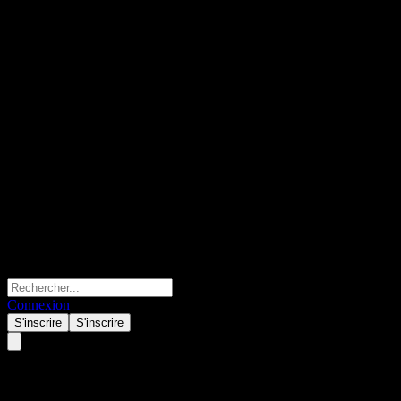
Connexion
S'inscrire
S'inscrire
Maybank U.S. Focus Fund