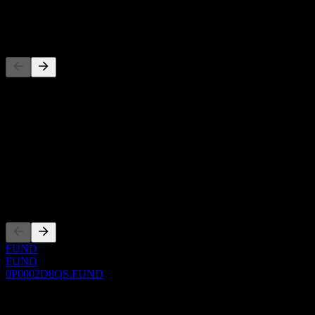
-
Concurrents
Cette liste est une analyse basée sur les événements récents du
marché. Ce n'est pas une recommandation d'investissement.
À propos
Show more...
PDG
Côtations
FUND
FUND
0P0002D8QS.FUND
0 Comments