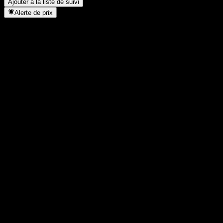
Ajouter à la liste de suivi
Alerte de prix
Statistiques
Plus haut du jour
0,9249
Plus bas du jour
0,9249
Plus haut 52S
1,0539
Plus bas 52S
0,8544
Volume
-
Vol. moy.
-
Cap. boursière
0
PER
-
Rendement du dividende
-
Dividende