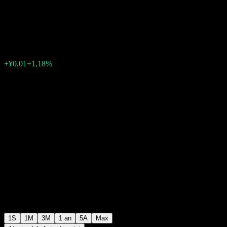
EnhStrg Fdr A
¥0,9249
0
+¥0,01
+1,18%
Semaine passée
1S
1M
3M
1 an
5A
Max