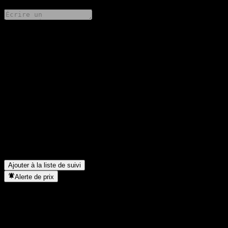
Partage tes idées
FAQ
Quel est le cours de l'action Hwabao WP ChiNextCmpt EnhStrg
Fdr A aujourd'hui ?
▼
Quel est le symbole boursier de Hwabao WP ChiNextCmpt
EnhStrg Fdr A ?
▼
Dans quel secteur se situe Hwabao WP ChiNextCmpt EnhStrg
Fdr A ?
▼
Quand Hwabao WP ChiNextCmpt EnhStrg Fdr A a-t-elle
effectué un split d’actions ?
▼
Ajouter à la liste de suivi
Alerte de prix