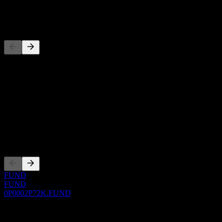
-
Concurrents
Cette liste est une analyse basée sur les événements récents du
marché. Ce n'est pas une recommandation d'investissement.
À propos
Show more...
PDG
Côtations
FUND
FUND
0P0002P72K.FUND
0 Comments