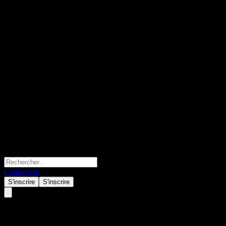
Connexion
S'inscrire
S'inscrire
Hwabao WP ChiNextCmpt