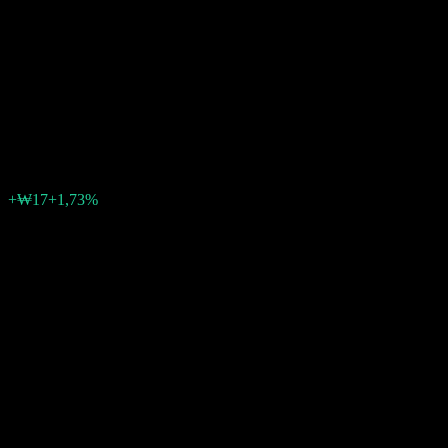
Equipment Target Conversion
Bond Balanced-Fund of Funds
1 A
₩975
0
+₩17
+1,73%
Semaine passée