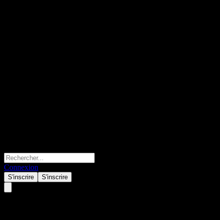
Connexion
S'inscrire
S'inscrire
VI Asia AI Materials &