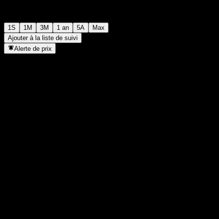
1S
1M
3M
1 an
5A
Max
Ajouter à la liste de suivi
Alerte de prix
Statistiques
Plus haut du jour
975
Plus bas du jour
975
Plus haut 52S
1 044
Plus bas 52S
932
Volume
-
Vol. moy.
-
Cap. boursière
0
PER