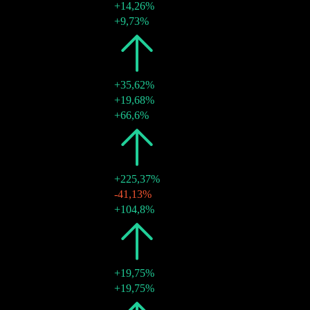
+14,26%
28 juil. 2026
€0,02
+9,73%
2025
€0,04
+35,62%
27 oct. 2025
€0,02
+19,68%
15 août 2025
€0,02
+66,6%
2024
€0,03
+225,37%
29 nov. 2024
€0,01
-41,13%
17 juil. 2024
€0,02
+104,8%
2023
€0,01
+19,75%
18 juil. 2023
€0,01
+19,75%