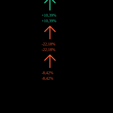
2022
€0,01
+10,39%
29 juil. 2022
€0,01
+10,39%
2021
€0,01
-22,18%
10 août 2021
€0,01
-22,18%
2020
€0,01
-8,42%
19 août 2020
€0,01
-8,42%
2019
€0,01
-
20 août 2019
€0,01
-
Croissance 10A
N/A
Croissance 5A
46,59%
Croissance 3A