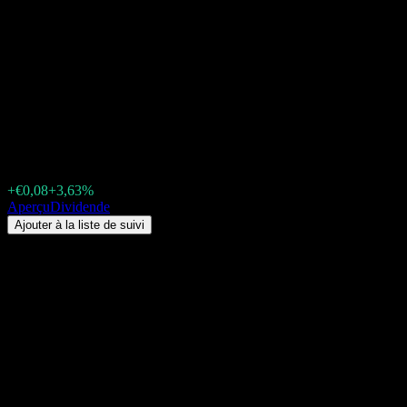
Shandong Gold MiningLtd
(188H.STU) Dividende 2026 :
historique, dates ex-dividende
& rendement
€2,39
+€0,08
+3,63%
Thursday 00:00
Aperçu
Dividende
Ajouter à la liste de suivi
Rendement du dividende
1,92%
Montant du dividende
€0,02
Dernière date ex-dividende
juin 29, 2026
Dernière date de paiement
juil. 28, 2026
Résumé