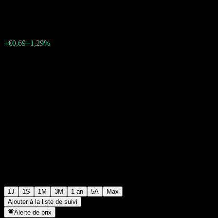
€54,05
568
+€0,69
+1,29%
Wednesday 06:04
1J
1S
1M
3M
1 an
5A
Max
Ajouter à la liste de suivi
Alerte de prix