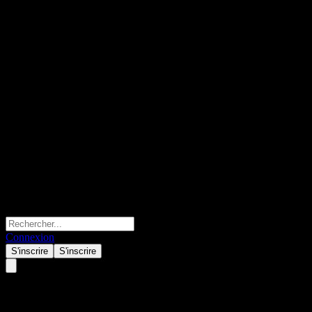
Connexion
S'inscrire
S'inscrire
iFree US Treasury Bond 7-10