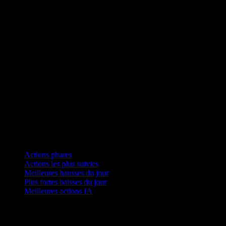
Collections
Actions phares
Actions les plus suivies
Meilleures hausses du jour
Plus fortes baisses du jour
Meilleures actions IA
Fonctionnalités