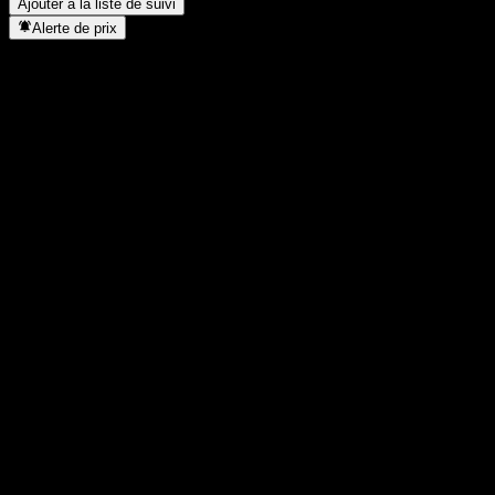
Ajouter à la liste de suivi
Alerte de prix
Statistiques
Plus haut du jour
2 143
Plus bas du jour
2 135
Plus haut 52S
2 272
Plus bas 52S
2 014
Volume
446
Vol. moy.
12 605
Cap. boursière
0
PER
-
Rendement du dividende
3,22%
Dividende