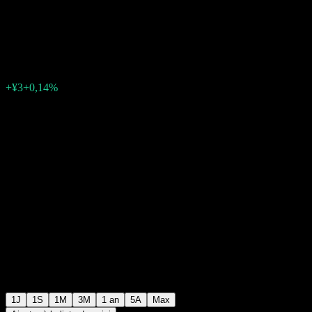
Year (NON HEDGED)
¥2 143
0
+¥3
+0,14%
05:48 Aujourd'hui
1J
1S
1M
3M
1 an
5A
Max