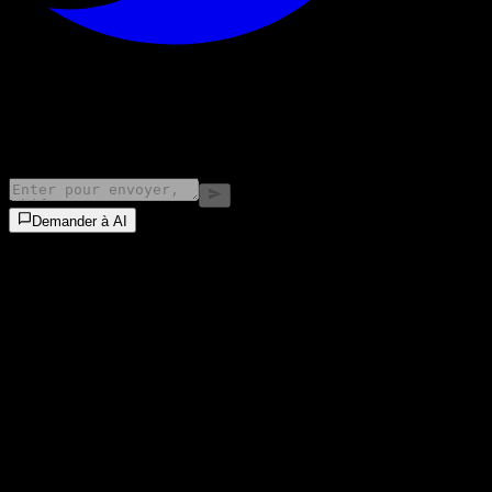
©
2026
Stock Events GmbH
Demander à AI