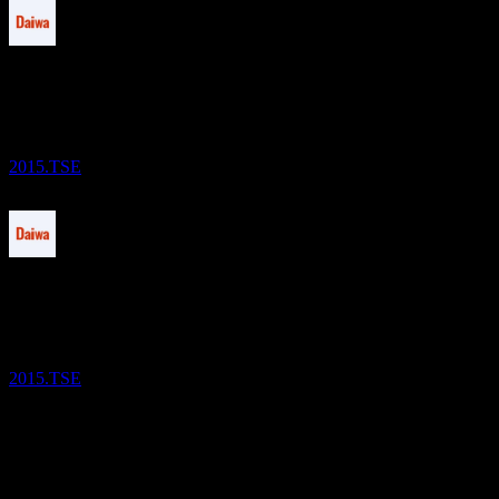
Paiement du dividende
1
OCT
27
iFree US Treasury Bond 7-10 Year (NON
HEDGED)
Estimé
2015.TSE
Ex-dividende
22
NOV
27
iFree US Treasury Bond 7-10 Year (NON
HEDGED)
Estimé
2015.TSE