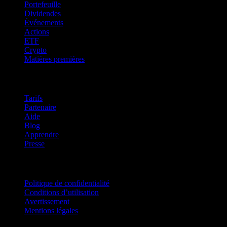
Portefeuille
Dividendes
Événements
Actions
ETF
Crypto
Matières premières
company
Tarifs
Partenaire
Aide
Blog
Apprendre
Presse
Mentions légales
Politique de confidentialité
Conditions d’utilisation
Avertissement
Mentions légales