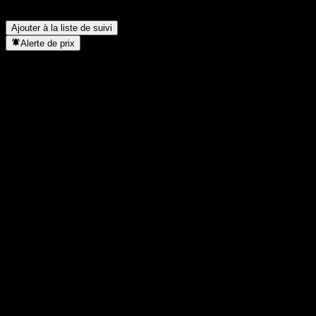
Quand Nama Chemicals a-t-elle effectué un split d’actions ?
▼
Où se trouve le siège de Nama Chemicals ?
▼
Ajouter à la liste de suivi
Alerte de prix