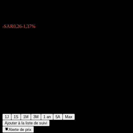
SAR18,74
27
-SAR0,26
-1,37%
Wednesday 12:00
1J
1S
1M
3M
1 an
5A
Max
Ajouter à la liste de suivi
Alerte de prix