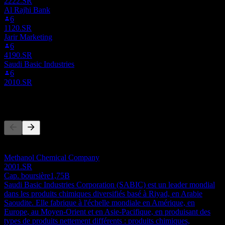
2222.SR
Al Rajhi Bank
6
1120.SR
Jarir Marketing
6
4190.SR
Saudi Basic Industries
6
2010.SR
Concurrents
Cette liste est une analyse basée sur les événements récents du
marché. Ce n'est pas une recommandation d'investissement.
Methanol Chemical Company
2001.SR
Cap. boursière
1,75B
Saudi Basic Industries Corporation (SABIC) est un leader mondial
dans les produits chimiques diversifiés basé à Riyad, en Arabie
Saoudite. Elle fabrique à l'échelle mondiale en Amérique, en
Europe, au Moyen-Orient et en Asie-Pacifique, en produisant des
types de produits nettement différents : produits chimiques,