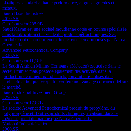
plastiques standard et haute performance, engrais agricoles et
métaux.
Saudi Basic Industries
2010.SR
Cap. boursière
285,9B
Saudi Kayan est une société saoudienne cotée en bourse spécialisée
dans la fabrication et la vente de produits pétrochimiques. Ses
produits sont en concurrence directe avec ceux proposés par Nama
Chemicals.
Advanced Petrochemical Company
2330.SR
Cap. boursière
11,18B
La Saudi Arabian Mining Company (Ma'aden) est active dans le
secteur minier mais possède également des activités dans la
production de minéraux industriels pouvant être utilisés dans
l'industrie chimique, ce qui lui confère un avantage concurrentiel sur
le marché.
Saudi Industrial Investment Group
2250.SR
Cap. boursière
17,87B
La société Advanced Petrochemical produit du propylène, du
polypropylène et d'autres produits chimiques, rivalisant dans le
même segment de marché que Nama Chemicals.
National Industrialisation
2060.SR