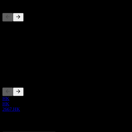
Concurrents
Cette liste est une analyse basée sur les événements récents du march
À propos
Show more...
PDG
ISIN
CNE1000078Q2
Côtations
HK
HK
2667.HK
0 Comments