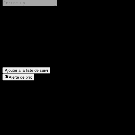
Partage tes idées
FAQ
Quel est le cours de l'action Beijing Tong Ren Tang Healthcare Inv
Quel est le symbole boursier de Beijing Tong Ren Tang Healthcare
Dans quel secteur se situe Beijing Tong Ren Tang Healthcare Inves
Quand Beijing Tong Ren Tang Healthcare Investment. a-t-elle effect
Ajouter à la liste de suivi
Alerte de prix