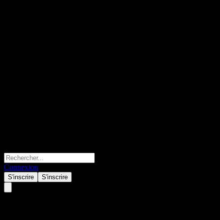
Connexion
S'inscrire
S'inscrire
Beijing Tong Ren Tang Healthca