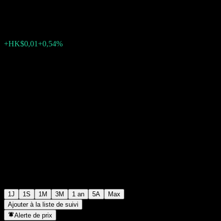
HK$2,78
0
+HK$0,01
+0,54%
07:19 Aujourd'hui
1J
1S
1M
3M
1 an
5A
Max
Ajouter à la liste de suivi
Alerte de prix