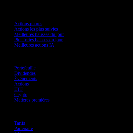
Collections
Actions phares
Actions les plus suivies
Meilleures hausses du jour
Plus fortes baisses du jour
Meilleures actions IA
Fonctionnalités
Portefeuille
Dividendes
Événements
Actions
ETF
Crypto
Matières premières
company
Tarifs
Partenaire