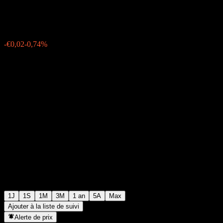
€2,70
42
-€0,02
-0,74%
Wednesday 06:55
1J
1S
1M
3M
1 an
5A
Max
Ajouter à la liste de suivi
Alerte de prix