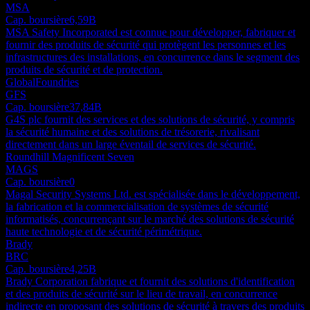
MSA
Cap. boursière
6,59B
MSA Safety Incorporated est connue pour développer, fabriquer et
fournir des produits de sécurité qui protègent les personnes et les
infrastructures des installations, en concurrence dans le segment des
produits de sécurité et de protection.
GlobalFoundries
GFS
Cap. boursière
37,84B
G4S plc fournit des services et des solutions de sécurité, y compris
la sécurité humaine et des solutions de trésorerie, rivalisant
directement dans un large éventail de services de sécurité.
Roundhill Magnificent Seven
MAGS
Cap. boursière
0
Magal Security Systems Ltd. est spécialisée dans le développement,
la fabrication et la commercialisation de systèmes de sécurité
informatisés, concurrençant sur le marché des solutions de sécurité
haute technologie et de sécurité périmétrique.
Brady
BRC
Cap. boursière
4,25B
Brady Corporation fabrique et fournit des solutions d'identification
et des produits de sécurité sur le lieu de travail, en concurrence
indirecte en proposant des solutions de sécurité à travers des produits