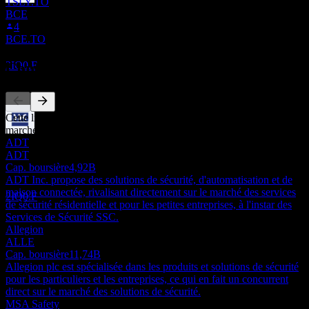
TSLY.TO
Ex-dividende
BCE
29
4
SEP
27
BCE.TO
SSC Security Services
Estimé
Concurrents
2IQ0.F
Cette liste est une analyse basée sur les événements récents du
marché. Ce n'est pas une recommandation d'investissement.
Paiement du dividende
ADT
15
ADT
OCT
27
Cap. boursière
4,92B
SSC Security Services
ADT Inc. propose des solutions de sécurité, d'automatisation et de
Estimé
maison connectée, rivalisant directement sur le marché des services
2IQ0.F
de sécurité résidentielle et pour les petites entreprises, à l'instar des
Services de Sécurité SSC.
Allegion
ALLE
Cap. boursière
11,74B
Allegion plc est spécialisée dans les produits et solutions de sécurité
pour les particuliers et les entreprises, ce qui en fait un concurrent
direct sur le marché des solutions de sécurité.
MSA Safety