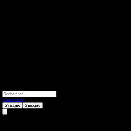
Connexion
S'inscrire
S'inscrire
Synthos Spolka Akcyjna