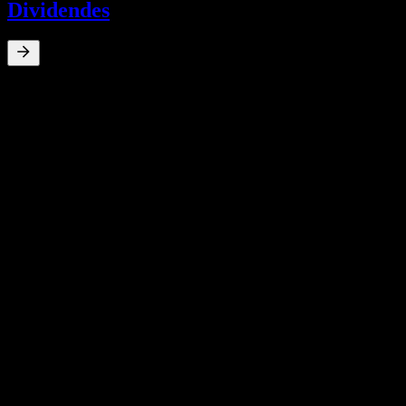
Dividendes
0
%
Rendement du dividende
May 17
€0,12
Dec 16
€0,12
Jul 15
€0,06
May 14
€0,07
Apr 13
€0,18
Croissance 10A
N/A
Croissance 5A
N/A
Croissance 3A
N/A
Croissance 1A
N/A