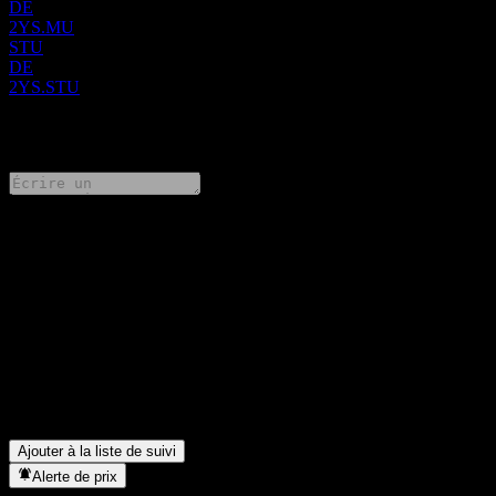
DE
2YS.MU
STU
DE
2YS.STU
0 Comments
Partage tes idées
FAQ
Quel est le symbole boursier de Synthos Spolka Akcyjna ?
▼
Synthos Spolka Akcyjna verse-t-elle des dividendes ?
▼
Dans quel secteur se situe Synthos Spolka Akcyjna ?
▼
Quand Synthos Spolka Akcyjna a-t-elle effectué un split
d’actions ?
▼
Ajouter à la liste de suivi
Alerte de prix