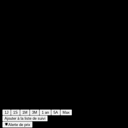
0
0
+€0,00
+0%
00:00 Aujourd'hui
1J
1S
1M
3M
1 an
5A
Max
Ajouter à la liste de suivi
Alerte de prix