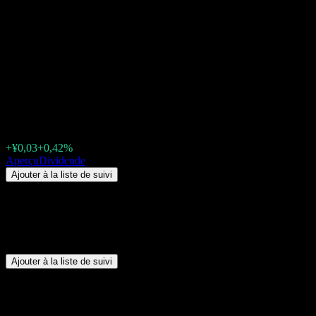
Beijing Hanbang Technology
(300449.SZ) Dividende 2026 :
historique, dates ex-dividende
& rendement
¥7,19
+¥0,03
+0,42%
Friday 00:00
Aperçu
Dividende
Ajouter à la liste de suivi
Résumé
Beijing Hanbang Technology (300449.SZ) ne verse pas de
dividendes.
Ajouter à la liste de suivi