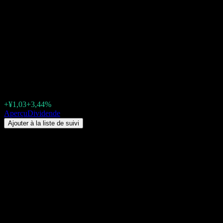
Hubei Jiuzhiyang Infrared
System (300516.SZ) Dividende
2026 : historique, dates ex-
dividende & rendement
¥30,95
+¥1,03
+3,44%
Thursday 00:00
Aperçu
Dividende
Ajouter à la liste de suivi
Rendement du dividende
0,18%
Montant du dividende
¥0,05
Dernière date ex-dividende
mai 13, 2026
Dernière date de paiement
juin 10, 2026
Résumé