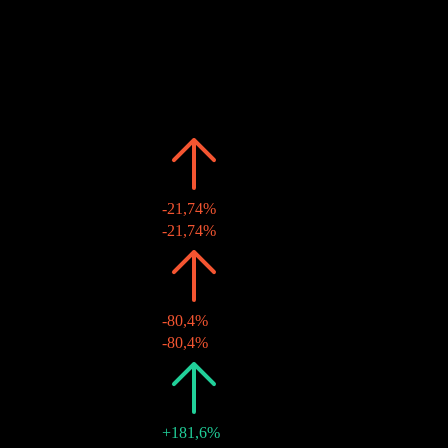
Ex-dividende
Estimé
Passé
Date
Montant
Variation
2026
¥0,05
-21,74%
10 juin 2026
¥0,05
-21,74%
2025
¥0,07
-80,4%
10 juin 2025
¥0,07
-80,4%
2024
¥0,35
+181,6%