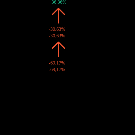
09 juin 2020
¥0,07
+36,36%
2019
¥0,05
-30,63%
18 juin 2019
¥0,05
-30,63%
2018
¥0,07
-69,17%
25 mai 2018
¥0,07
-69,17%
2017
¥0,24
-
16 mai 2017
¥0,24
-
Croissance 10A
N/A
Croissance 5A
-12,12%
Croissance 3A
-24,4%
Croissance 1A
-21,74%