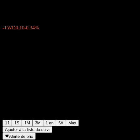
TWD29,60
0
-TWD0,10
-0,34%
05:30 Aujourd'hui
1J
1S
1M
3M
1 an
5A
Max
Ajouter à la liste de suivi
Alerte de prix