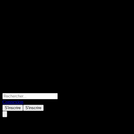
Connexion
S'inscrire
S'inscrire
K World Computer.