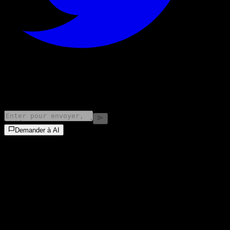
©
2026
Stock Events GmbH
Demander à AI