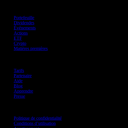
Fonctionnalités
Portefeuille
Dividendes
Événements
Actions
ETF
Crypto
Matières premières
company
Tarifs
Partenaire
Aide
Blog
Apprendre
Presse
Mentions légales
Politique de confidentialité
Conditions d’utilisation