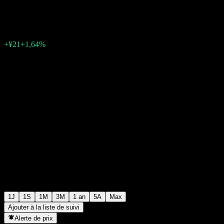
¥1 303
3
+¥21
+1,64%
06:30 Aujourd'hui
1J
1S
1M
3M
1 an
5A
Max
Ajouter à la liste de suivi
Alerte de prix