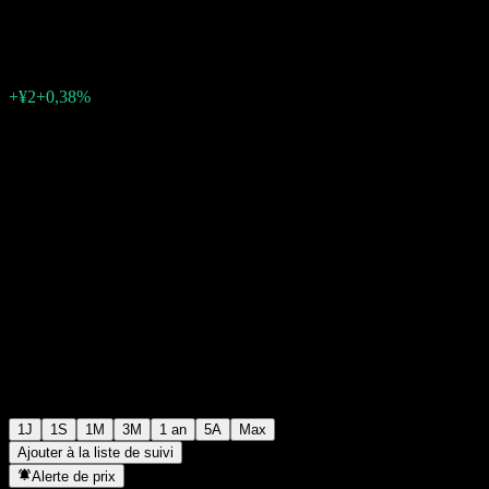
¥529
5
+¥2
+0,38%
06:30 Aujourd'hui
1J
1S
1M
3M
1 an
5A
Max
Ajouter à la liste de suivi
Alerte de prix