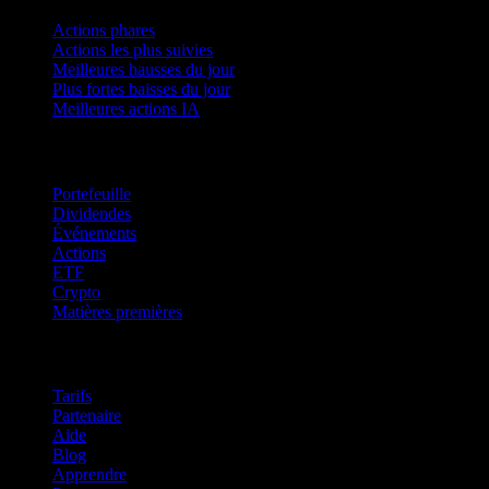
Actions phares
Actions les plus suivies
Meilleures hausses du jour
Plus fortes baisses du jour
Meilleures actions IA
Fonctionnalités
Portefeuille
Dividendes
Événements
Actions
ETF
Crypto
Matières premières
company
Tarifs
Partenaire
Aide
Blog
Apprendre