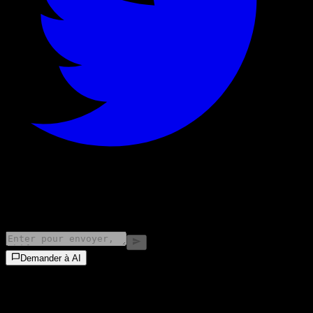
©
2026
Stock Events GmbH
Demander à AI