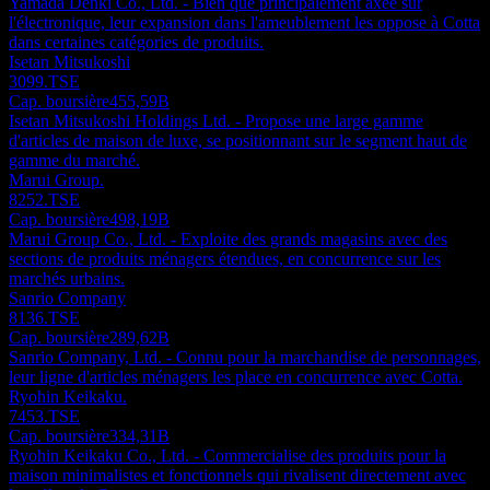
Yamada Denki Co., Ltd. - Bien que principalement axée sur
l'électronique, leur expansion dans l'ameublement les oppose à Cotta
dans certaines catégories de produits.
Isetan Mitsukoshi
3099.TSE
Cap. boursière
455,59B
Isetan Mitsukoshi Holdings Ltd. - Propose une large gamme
d'articles de maison de luxe, se positionnant sur le segment haut de
gamme du marché.
Marui Group.
8252.TSE
Cap. boursière
498,19B
Marui Group Co., Ltd. - Exploite des grands magasins avec des
sections de produits ménagers étendues, en concurrence sur les
marchés urbains.
Sanrio Company
8136.TSE
Cap. boursière
289,62B
Sanrio Company, Ltd. - Connu pour la marchandise de personnages,
leur ligne d'articles ménagers les place en concurrence avec Cotta.
Ryohin Keikaku.
7453.TSE
Cap. boursière
334,31B
Ryohin Keikaku Co., Ltd. - Commercialise des produits pour la
maison minimalistes et fonctionnels qui rivalisent directement avec