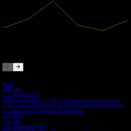
8,42B
Revenus
368,14M
Résultat net
Concurrents
Cette liste est une analyse basée sur les événements récents du
marché. Ce n'est pas une recommandation d'investissement.
Nitori.
9843.TSE
Cap. boursière
1,43T
Nishimatsuya Chain Co., Ltd. - Concurrent dans le secteur de la
vente au détail ciblant des groupes démographiques similaires avec
des articles pour la maison et des vêtements.
ZenshoLtd.
7550.TSE
Cap. boursière
539,28B