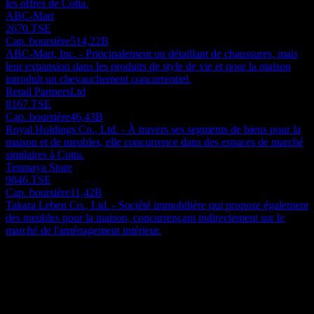
les offres de Cotta.
ABC-Mart
2670.TSE
Cap. boursière
514,22B
ABC-Mart, Inc. - Principalement un détaillant de chaussures, mais
leur expansion dans les produits de style de vie et pour la maison
introduit un chevauchement concurrentiel.
Retail PartnersLtd
8167.TSE
Cap. boursière
46,43B
Royal Holdings Co., Ltd. - À travers ses segments de biens pour la
maison et de meubles, elle concurrence dans des espaces de marché
similaires à Cotta.
Tenmaya Store
9846.TSE
Cap. boursière
11,42B
Takara Leben Co., Ltd. - Société immobilière qui propose également
des meubles pour la maison, concurrençant indirectement sur le
marché de l'aménagement intérieur.
À propos
Cotta CO.,LTD fabrique et vend des matériaux alimentaires pour
confiseries et des matériaux d'emballage alimentaire au Japon. Elle