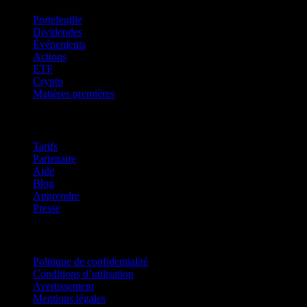
Portefeuille
Dividendes
Événements
Actions
ETF
Crypto
Matières premières
company
Tarifs
Partenaire
Aide
Blog
Apprendre
Presse
Mentions légales
Politique de confidentialité
Conditions d’utilisation
Avertissement
Mentions légales