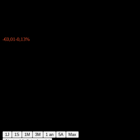
Corp UCITS EUR (Dist)
€4,94
7
-€0,01
-0,13%
15:30 Aujourd'hui
1J
1S
1M
3M
1 an
5A
Max