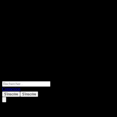
Connexion
S'inscrire
S'inscrire
iBonds Dec 2034 Term EUR