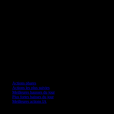
Collections
Actions phares
Actions les plus suivies
Meilleures hausses du jour
Plus fortes baisses du jour
Meilleures actions IA
Fonctionnalités