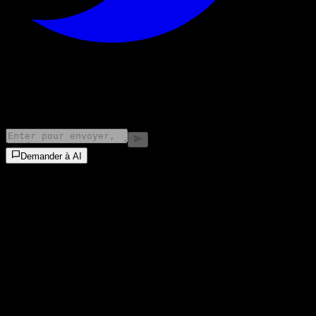
©
2026
Stock Events GmbH
Demander à AI