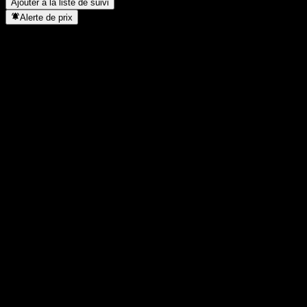
Ajouter à la liste de suivi
Alerte de prix
Statistiques
Plus haut du jour
4,95
Plus bas du jour
4,94
Plus haut 52S
5,1
Plus bas 52S
4,84
Volume
2 571
Vol. moy.
-
Cap. boursière
0
PER
-
Rendement du dividende
3,49%
Dividende