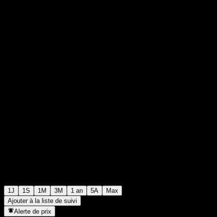
0
35
+€0,00
+0%
00:00 Aujourd'hui
1J
1S
1M
3M
1 an
5A
Max
Ajouter à la liste de suivi
Alerte de prix