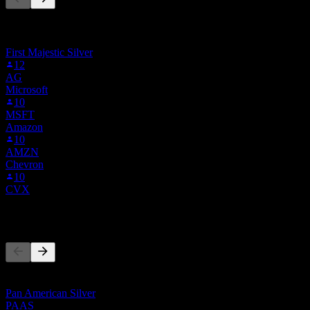
Cette liste est basée sur les listes de suivi des utilisateurs de Stock
Events qui suivent 3N7.STU. Ce n'est pas une recommandation
d'investissement.
First Majestic Silver
12
AG
Microsoft
10
MSFT
Amazon
10
AMZN
Chevron
10
CVX
Concurrents
Cette liste est une analyse basée sur les événements récents du
marché. Ce n'est pas une recommandation d'investissement.
Pan American Silver
PAAS