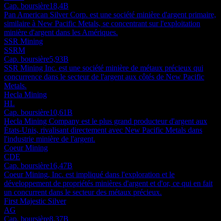
Cap. boursière
18,4B
Pan American Silver Corp. est une société minière d'argent primaire,
similaire à New Pacific Metals, se concentrant sur l'exploitation
minière d'argent dans les Amériques.
SSR Mining
SSRM
Cap. boursière
5,93B
SSR Mining Inc. est une société minière de métaux précieux qui
concurrence dans le secteur de l'argent aux côtés de New Pacific
Metals.
Hecla Mining
HL
Cap. boursière
10,61B
Hecla Mining Company est le plus grand producteur d'argent aux
États-Unis, rivalisant directement avec New Pacific Metals dans
l'industrie minière de l'argent.
Coeur Mining
CDE
Cap. boursière
16,47B
Coeur Mining, Inc. est impliqué dans l'exploration et le
développement de propriétés minières d'argent et d'or, ce qui en fait
un concurrent dans le secteur des métaux précieux.
First Majestic Silver
AG
Cap. boursière
8,37B