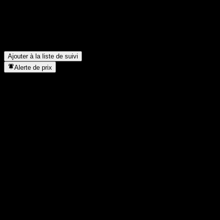
Quel a été le revenu net de New Pacific Metals l'année dernière ?
▼
Combien d’employés compte New Pacific Metals ?
▼
Dans quel secteur se situe New Pacific Metals ?
▼
Quand New Pacific Metals a-t-elle effectué un split d’actions ?
▼
Où se trouve le siège de New Pacific Metals ?
▼
Ajouter à la liste de suivi
Alerte de prix