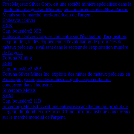
First Majestic Silver Corp. est une société minière spécialisée dans la
production d'argent au Mexique, en concurrence avec New Pacific
Metals sur le marché nord-américain de l'argent.
Endeavour Silver
EXK
Cap. boursière
2,39B
Endeavour Silver Corp. se concentre sur l'évaluation, l'acquisition,
l'exploration, le développement et l'exploitation de propriétés de
métaux précieux, rivalisant dans le secteur de l'exploitation minière
de l'argent.
Fortuna Mining
FSM
Cap. boursière
2,58B
Fortuna Silver Mines Inc. exploite des mines de métaux précieux en
Amérique, y compris des mines d'argent, ce qui en fait un
concurrent dans l'industrie.
Silvercorp Metals
SVM
Cap. boursière
2,11B
Silvercorp Metals Inc. est une entreprise canadienne qui produit de
l'argent, du plomb et du zinc en Chine, offrant ainsi une concurrence
sur le marché mondial de l'argent.
À propos