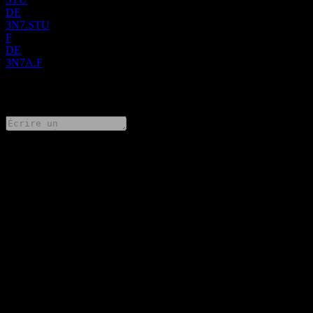
DE
3N7.STU
F
DE
3N7A.F
0 Comments
Partage tes idées
FAQ
Quel est le symbole boursier de New Pacific Metals ?
▼
Quand aura lieu la prochaine publication des résultats financiers
de New Pacific Metals?
▼
Quels ont été les résultats financiers de New Pacific Metals au
dernier trimestre ?
▼
Quel a été le chiffre d'affaires de New Pacific Metals l'année
dernière ?
▼