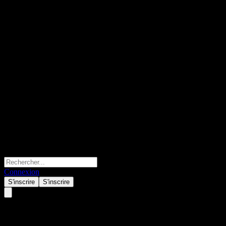
Connexion
S'inscrire
S'inscrire
New Pacific Metals