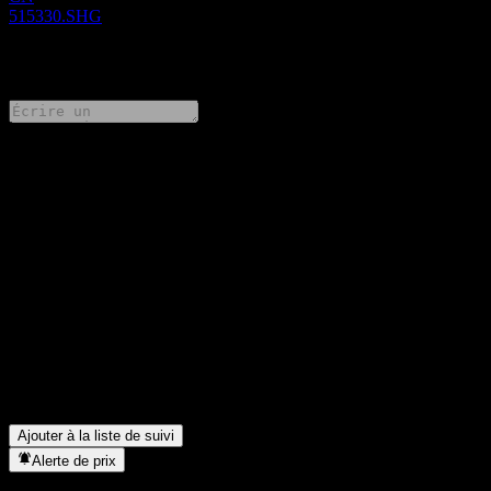
515330.SHG
0 Comments
Partage tes idées
FAQ
Quel est le cours de l'action Tianhong CSI 300 Trading Open
Index Securities Investment aujourd'hui ?
▼
Quel est le symbole boursier de Tianhong CSI 300 Trading Open
Index Securities Investment ?
▼
Dans quel secteur se situe Tianhong CSI 300 Trading Open Index
Securities Investment ?
▼
Quand Tianhong CSI 300 Trading Open Index Securities
Investment a-t-elle effectué un split d’actions ?
▼
Ajouter à la liste de suivi
Alerte de prix