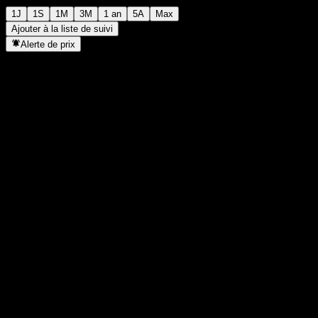
1J
1S
1M
3M
1 an
5A
Max
Ajouter à la liste de suivi
Alerte de prix
Statistiques
Plus haut du jour
1,366
Plus bas du jour
1,365
Plus haut 52S
1,464
Plus bas 52S
1,168
Volume
20 200
Vol. moy.
-
Cap. boursière
0
PER
-
Rendement du dividende