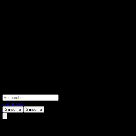
Connexion
S'inscrire
S'inscrire
Tianhong CSI 300 Trading