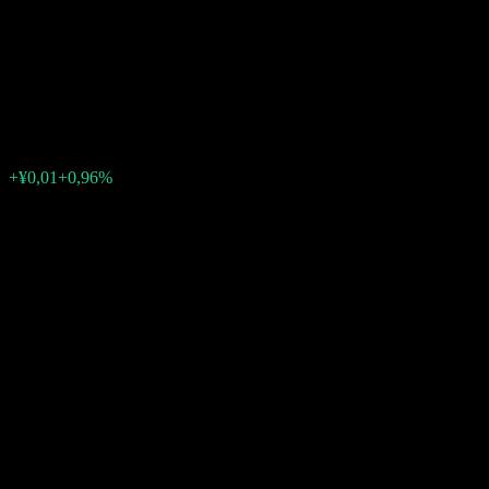
Open Index Securities
Investment
¥1,3660
1
+¥0,01
+0,96%
Friday 07:00