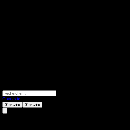
Connexion
S'inscrire
S'inscrire
Sunway Construction Group