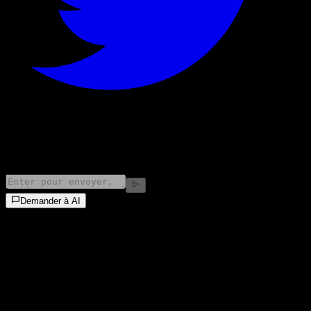
©
2026
Stock Events GmbH
Demander à AI