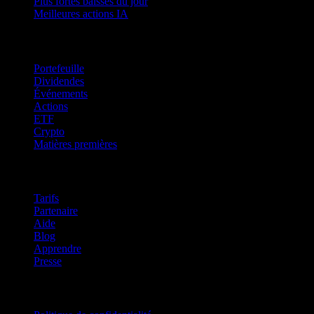
Plus fortes baisses du jour
Meilleures actions IA
Fonctionnalités
Portefeuille
Dividendes
Événements
Actions
ETF
Crypto
Matières premières
company
Tarifs
Partenaire
Aide
Blog
Apprendre
Presse
Mentions légales