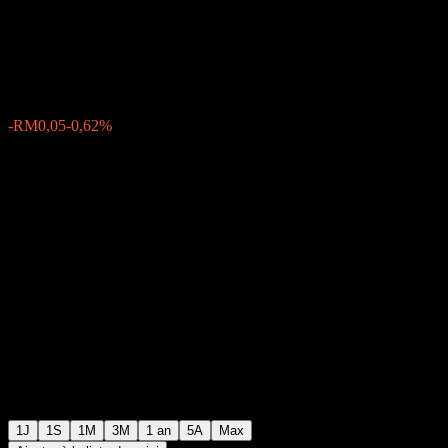
Berhad
RM8,05
14
-RM0,05
-0,62%
Friday 08:50
1J
1S
1M
3M
1 an
5A
Max