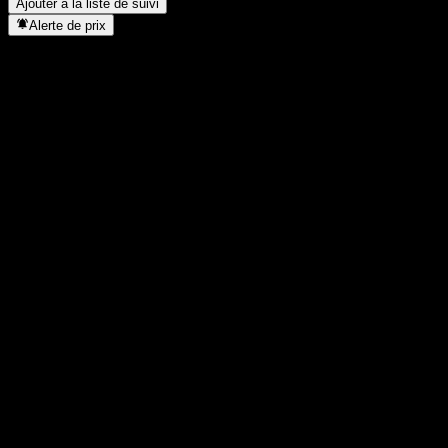
Ajouter à la liste de suivi
Alerte de prix
Statistiques
Plus haut du jour
8,2
Plus bas du jour
7,99
Plus haut 52S
8,2
Plus bas 52S
5,31
Volume
3 167 100
Vol. moy.
2 726 046
Cap. boursière
0
PER
-
Rendement du dividende
3,78%
Dividende