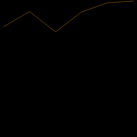
29,54M
Revenus
-28,35M
Résultat net
Notations des analystes
11,38
Objectif de cours moyen
La plus haute estimation est 11,38.
D'après 1 évaluations au cours des 6 derniers mois. Ceci n'est pas
une recommandation d'investissement.
Acheter
100
%
Conserver
0
%
Vendre
0
%
Les gens suivent aussi