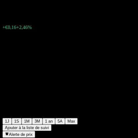
€6,58
10
+€0,16
+2,46%
Friday 06:01
1J
1S
1M
3M
1 an
5A
Max
Ajouter à la liste de suivi
Alerte de prix