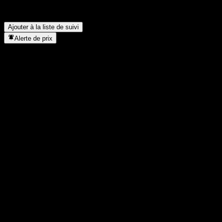
Dans quel secteur se situe Digimarc ?
▼
Quand Digimarc a-t-elle effectué un split d’actions ?
▼
Ajouter à la liste de suivi
Alerte de prix