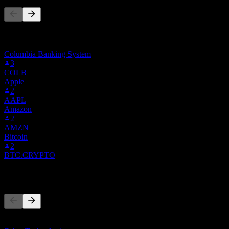
Cette liste est basée sur les listes de suivi des utilisateurs de Stock
Events qui suivent 5KA.MU. Ce n'est pas une recommandation
d'investissement.
Columbia Banking System
3
COLB
Apple
2
AAPL
Amazon
2
AMZN
Bitcoin
2
BTC.CRYPTO
Concurrents
Cette liste est une analyse basée sur les événements récents du
marché. Ce n'est pas une recommandation d'investissement.