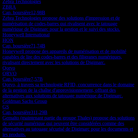
Zebra Technologies
ZBRA
Cap. boursière
12,98B
Zebra Technologies propose des solutions d'impression et de
numérisation de codes-barres qui rivalisent avec le tatouage
numérique de Digimarc pour la gestion et le suivi des stocks.
Honeywell International
HON
Cap. boursière
71,74B
Honeywell propose des appareils de numérisation et de mobilité
capables de lire des codes-barres et des filigranes numériques,
rivalisant directement avec les solutions de Digimarc.
Qorvo
QRVO
Cap. boursière
7,57B
Qorvo, à travers sa technologie RFID, concurrence dans le domaine
de la gestion de la chaîne d'approvisionnement, offrant des
alternatives aux solutions de tatouage numérique de Digimarc.
Goldman Sachs Group
GS
Cap. boursière
311,29B
Gemalto (maintenant partie du groupe Thales) propose des solutions
de sécurité numérique qui peuvent être considérées comme des
alternatives au tatouage sécurisé de Digimarc pour les documents et
les produits.