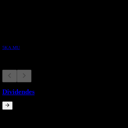
À venir
Résultats financiers
29
OCT
Digimarc
5KA.MU
Dividendes
0
%
Rendement du dividende
May 14
€0,08