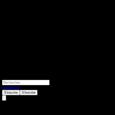
Connexion
S'inscrire
S'inscrire
Shanghai Chlor-Alkali