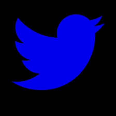
©
2026
Stock Events GmbH