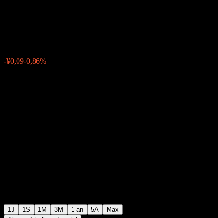
Chemical.
¥10,41
0
-¥0,09
-0,86%
03:26 Aujourd'hui
1J
1S
1M
3M
1 an
5A
Max