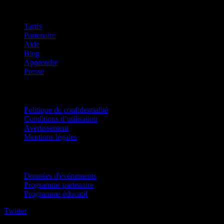
company
Tarifs
Partenaire
Aide
Blog
Apprendre
Presse
Mentions légales
Politique de confidentialité
Conditions d’utilisation
Avertissement
Mentions légales
Pour entreprises
Données d'événements
Programme partenaire
Programme éducatif
Twitter