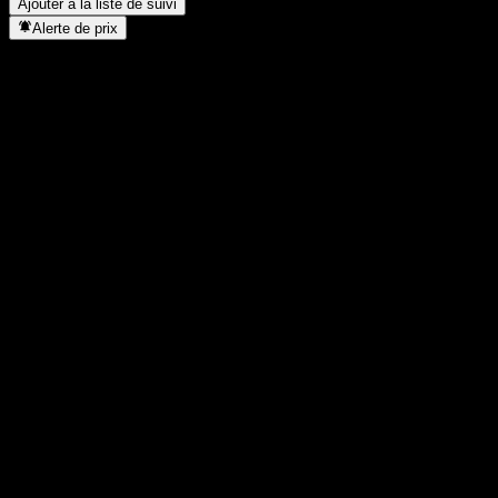
Ajouter à la liste de suivi
Alerte de prix
Statistiques
Plus haut du jour
10,49
Plus bas du jour
10,26
Plus haut 52S
18,19
Plus bas 52S
9,5
Volume
1 333 400
Vol. moy.
10 457 366
Cap. boursière
12,04B
PER
13,93
Rendement du dividende
2,29%
Dividende