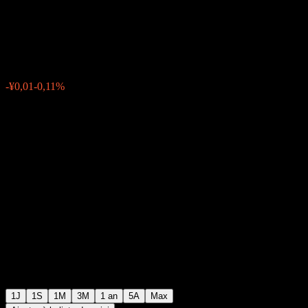
International Logistics
¥9,17
0
-¥0,01
-0,11%
Friday 07:00
1J
1S
1M
3M
1 an
5A
Max