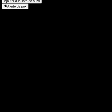
Ajouter à la liste de suivi
Alerte de prix
Statistiques
Plus haut du jour
9,18
Plus bas du jour
9,16
Plus haut 52S
12,5
Plus bas 52S
8,26
Volume
16 800
Vol. moy.
-
Cap. boursière
3,32B
PER
26,88
Rendement du dividende
3,27%
Dividende