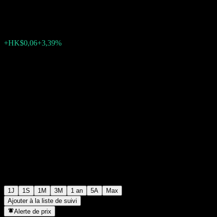
HK$1,8300
0
+HK$0,06
+3,39%
Friday 08:08
1J
1S
1M
3M
1 an
5A
Max
Ajouter à la liste de suivi
Alerte de prix