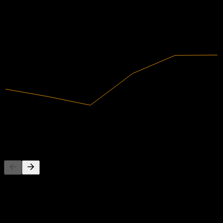
2019
2020
2021
2022
2023
2024
1,84B
Revenus
23,88M
Résultat net
Concurrents
Cette liste est une analyse basée sur les événements récents du
marché. Ce n'est pas une recommandation d'investissement.
À propos