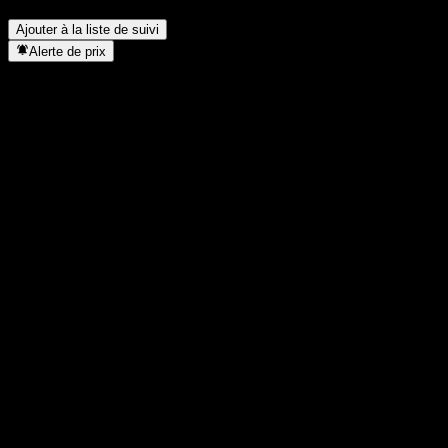
Où se trouve le siège de Arrail Group Limited ?
▼
Ajouter à la liste de suivi
Alerte de prix