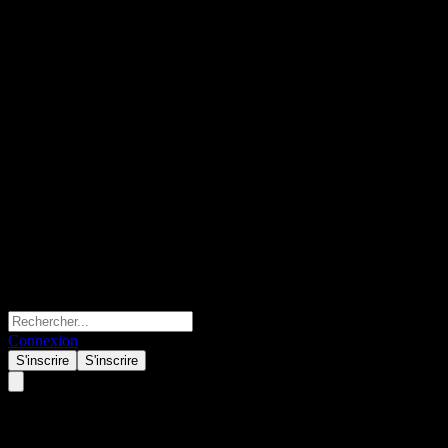
Connexion
S'inscrire
S'inscrire
Fuji Seal International