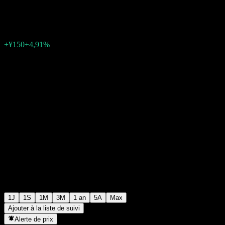
¥3 205
7
+¥150
+4,91%
06:23 Aujourd'hui
1J
1S
1M
3M
1 an
5A
Max
Ajouter à la liste de suivi
Alerte de prix