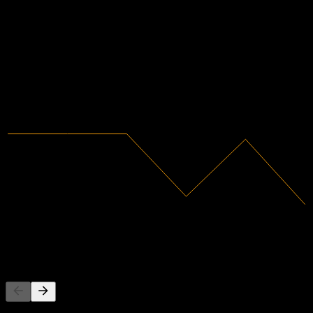
Données financières
-694,54%
Marge bénéficiaire
Non rentable
2018
2019
2020
2021
2022
2023
3,09M
Revenus
-21,44M
Résultat net
Concurrents
Cette liste est une analyse basée sur les événements récents du