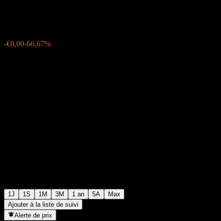
€0,000500
0
-€0,00
-66,67%
Wednesday 06:01
1J
1S
1M
3M
1 an
5A
Max
Ajouter à la liste de suivi
Alerte de prix