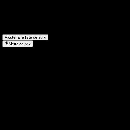
dernière ?
▼
Quel a été le revenu net de Tap Global Group l'année dernière ?
▼
Combien d’employés compte Tap Global Group ?
▼
Dans quel secteur se situe Tap Global Group ?
▼
Quand Tap Global Group a-t-elle effectué un split d’actions ?
▼
Où se trouve le siège de Tap Global Group ?
▼
Ajouter à la liste de suivi
Alerte de prix