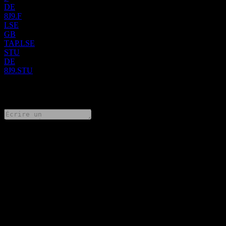
DE
8J9.F
LSE
GB
TAP.LSE
STU
DE
8J9.STU
0 Comments
Partage tes idées
FAQ
Quel est le cours de l'action Tap Global Group aujourd'hui ?
▼
Quel est le symbole boursier de Tap Global Group ?
▼
Le cours de l'action Tap Global Group est-il en hausse ?
▼
Quel a été le chiffre d'affaires de Tap Global Group l'année