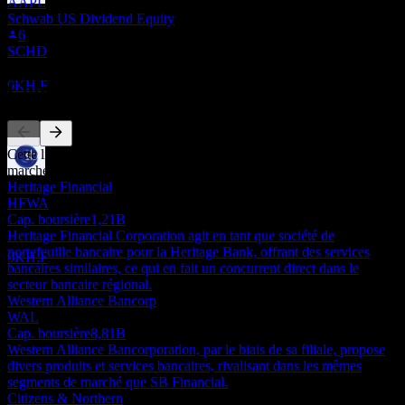
AAPL
Ex-dividende
Schwab US Dividend Equity
16
6
AUG
27
SCHD
SB Financial Group
Estimé
Concurrents
9KH.F
Cette liste est une analyse basée sur les événements récents du
marché. Ce n'est pas une recommandation d'investissement.
Paiement du dividende
Heritage Financial
27
HFWA
AUG
27
Cap. boursière
1,21B
SB Financial Group
Heritage Financial Corporation agit en tant que société de
Estimé
portefeuille bancaire pour la Heritage Bank, offrant des services
9KH.F
bancaires similaires, ce qui en fait un concurrent direct dans le
secteur bancaire régional.
Western Alliance Bancorp
WAL
Cap. boursière
8,81B
Western Alliance Bancorporation, par le biais de sa filiale, propose
divers produits et services bancaires, rivalisant dans les mêmes
segments de marché que SB Financial.
Citizens & Northern