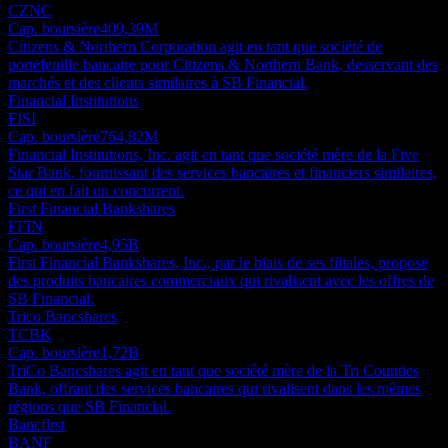
CZNC
Cap. boursière
409,39M
Citizens & Northern Corporation agit en tant que société de
portefeuille bancaire pour Citizens & Northern Bank, desservant des
marchés et des clients similaires à SB Financial.
Financial Institutions
FISI
Cap. boursière
764,82M
Financial Institutions, Inc. agit en tant que société mère de la Five
Star Bank, fournissant des services bancaires et financiers similaires,
ce qui en fait un concurrent.
First Financial Bankshares
FFIN
Cap. boursière
4,95B
First Financial Bankshares, Inc., par le biais de ses filiales, propose
des produits bancaires commerciaux qui rivalisent avec les offres de
SB Financial.
Trico Bancshares
TCBK
Cap. boursière
1,72B
TriCo Bancshares agit en tant que société mère de la Tri Counties
Bank, offrant des services bancaires qui rivalisent dans les mêmes
régions que SB Financial.
Bancfirst
BANF