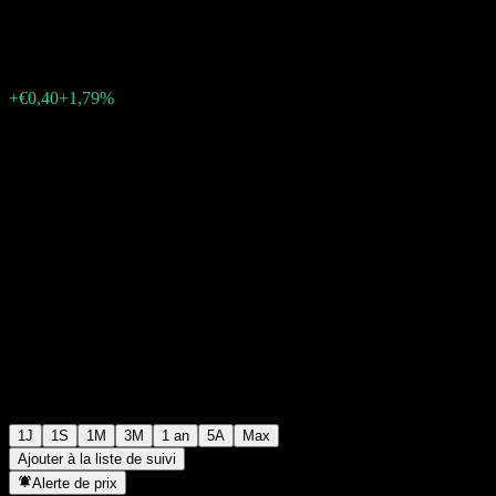
€22,80
5
+€0,40
+1,79%
Friday 06:08
1J
1S
1M
3M
1 an
5A
Max
Ajouter à la liste de suivi
Alerte de prix