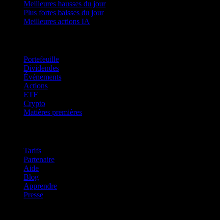
Meilleures hausses du jour
Plus fortes baisses du jour
Meilleures actions IA
Fonctionnalités
Portefeuille
Dividendes
Événements
Actions
ETF
Crypto
Matières premières
company
Tarifs
Partenaire
Aide
Blog
Apprendre
Presse
Mentions légales