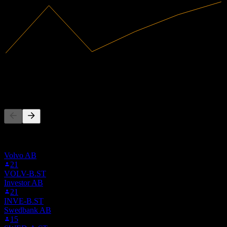
6,36B
Revenus
754,13M
Résultat net
Les gens suivent aussi
Cette liste est basée sur les listes de suivi des utilisateurs de Stock
Events qui suivent AA9.STU. Ce n'est pas une recommandation
d'investissement.
Volvo AB
21
VOLV-B.ST
Investor AB
21
INVE-B.ST
Swedbank AB
15