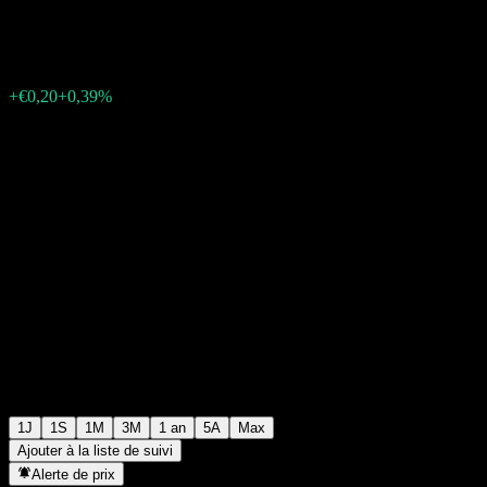
€52,12
118
+€0,20
+0,39%
Friday 19:46
1J
1S
1M
3M
1 an
5A
Max
Ajouter à la liste de suivi
Alerte de prix