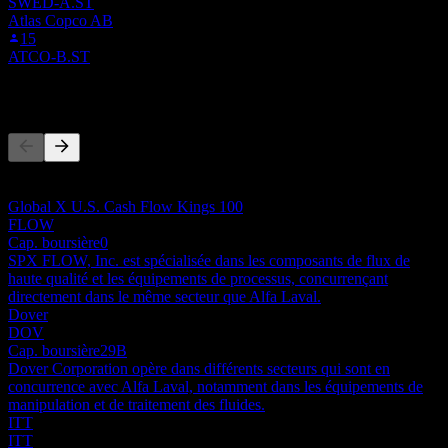
SWED-A.ST
Atlas Copco AB
15
ATCO-B.ST
Concurrents
Cette liste est une analyse basée sur les événements récents du
marché. Ce n'est pas une recommandation d'investissement.
Global X U.S. Cash Flow Kings 100
FLOW
Cap. boursière
0
SPX FLOW, Inc. est spécialisée dans les composants de flux de
haute qualité et les équipements de processus, concurrençant
directement dans le même secteur que Alfa Laval.
Dover
DOV
Cap. boursière
29B
Dover Corporation opère dans différents secteurs qui sont en
concurrence avec Alfa Laval, notamment dans les équipements de
manipulation et de traitement des fluides.
ITT
ITT