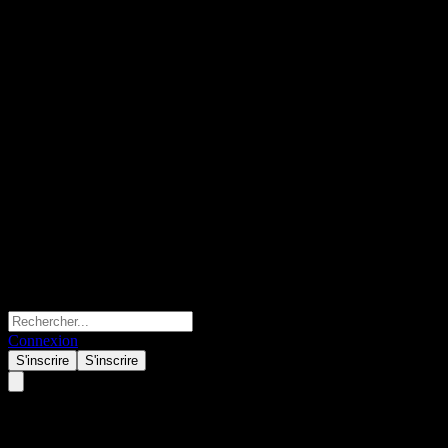
Connexion
S'inscrire
S'inscrire
GS Finance Capped Point to