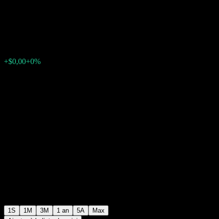
Point Buffer Note AABPKXX
$9,95
0
+$0,00
+0%
Semaine passée
1S
1M
3M
1 an
5A
Max