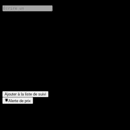
Partage tes idées
FAQ
Quel est le cours de l'action GS Finance Capped Point to Point
Buffer Note AABPKXX aujourd'hui ?
▼
Quel est le symbole boursier de GS Finance Capped Point to
Point Buffer Note AABPKXX ?
▼
Dans quel secteur se situe GS Finance Capped Point to Point
Buffer Note AABPKXX ?
▼
Quand GS Finance Capped Point to Point Buffer Note
AABPKXX a-t-elle effectué un split d’actions ?
▼
Ajouter à la liste de suivi
Alerte de prix