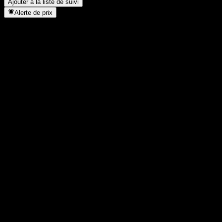
Ajouter à la liste de suivi
Alerte de prix
Statistiques
Plus haut du jour
-
Plus bas du jour
-
Plus haut 52S
9,95
Plus bas 52S
8,94
Volume
-
Vol. moy.
-
Cap. boursière
0
PER
-
Rendement du dividende
-
Dividende