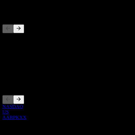
-
Concurrents
Cette liste est une analyse basée sur les événements récents du
marché. Ce n'est pas une recommandation d'investissement.
À propos
Show more...
PDG
Côtations
NASDAQ
US
AABPKXX
0 Comments