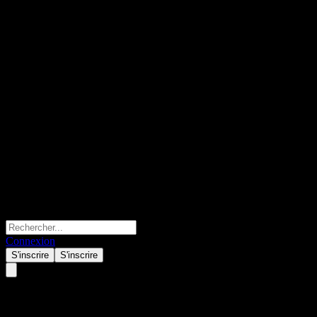
Connexion
S'inscrire
S'inscrire
UBS London Branch