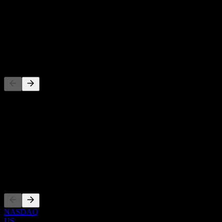
-
Rendement du dividende
-
Dividende
-
Concurrents
Cette liste est une analyse basée sur les événements récents du
marché. Ce n'est pas une recommandation d'investissement.
À propos
Show more...
PDG
Côtations
NASDAQ
US