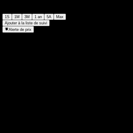
1S
1M
3M
1 an
5A
Max
Ajouter à la liste de suivi
Alerte de prix
Statistiques
Plus haut du jour
-
Plus bas du jour
-
Plus haut 52S
9,67
Plus bas 52S
7,74
Volume
-
Vol. moy.
-
Cap. boursière
0
PER