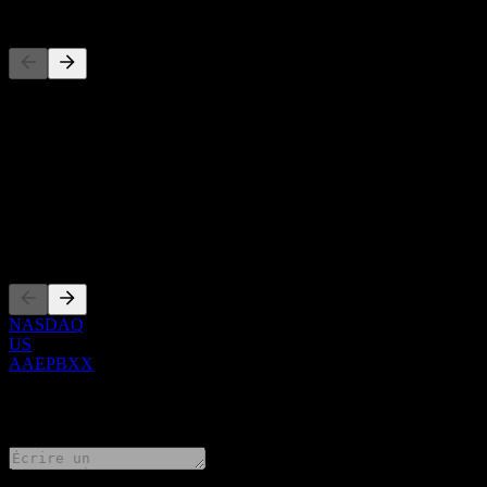
Concurrents
Cette liste est une analyse basée sur les événements récents du march
À propos
Show more...
PDG
Côtations
NASDAQ
US
AAEPBXX
0 Comments