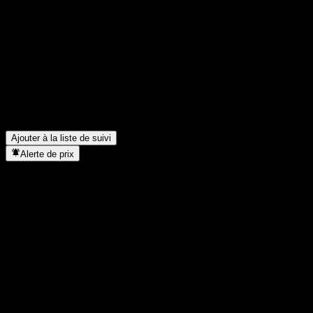
Partage tes idées
FAQ
Quel est le cours de l'action Morgan Stanley Finance LLC Point 
Quel est le symbole boursier de Morgan Stanley Finance LLC Po
Dans quel secteur se situe Morgan Stanley Finance LLC Point t
Quand Morgan Stanley Finance LLC Point to Point Buffer Note AAE
Ajouter à la liste de suivi
Alerte de prix