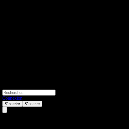
Connexion
S'inscrire
S'inscrire
Morgan Stanley Finance LLC P