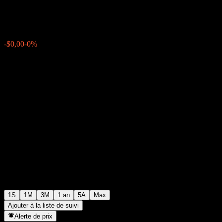
$191,62
0
-$0,00
-0%
Semaine passée
1S
1M
3M
1 an
5A
Max
Ajouter à la liste de suivi
Alerte de prix