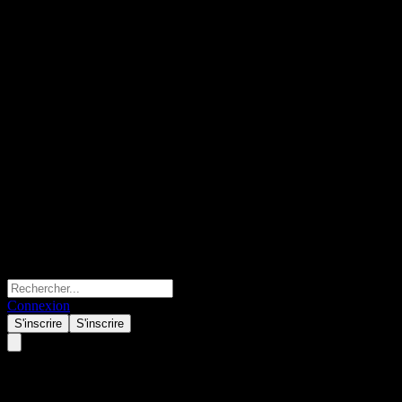
Connexion
S'inscrire
S'inscrire
GS Finance Point to Point