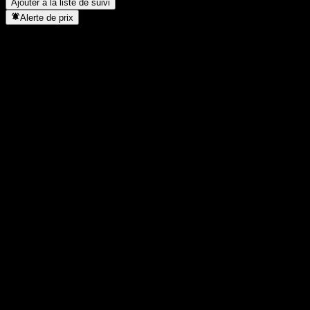
Ajouter à la liste de suivi
Alerte de prix
Statistiques
Plus haut du jour
-
Plus bas du jour
-
Plus haut 52S
163,51
Plus bas 52S
130,35
Volume
-
Vol. moy.
-
Cap. boursière
0
PER
-
Rendement du dividende
-
Dividende