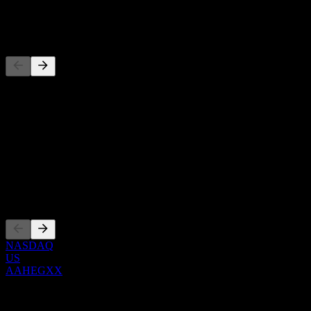
-
Concurrents
Cette liste est une analyse basée sur les événements récents du
marché. Ce n'est pas une recommandation d'investissement.
À propos
Show more...
PDG
Côtations
NASDAQ
US
AAHEGXX
0 Comments