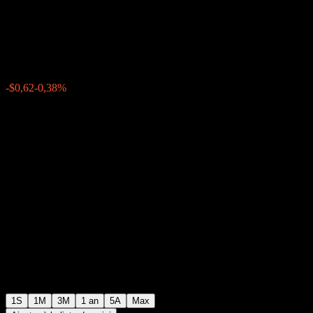
Buffer Note AAHEGXX
$161,41
0
-$0,62
-0,38%
Semaine passée
1S
1M
3M
1 an
5A
Max