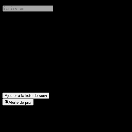
Partage tes idées
FAQ
Quel est le cours de l'action GS Finance Point to Point Buffer
Note AAHEGXX aujourd'hui ?
▼
Quel est le symbole boursier de GS Finance Point to Point Buffer
Note AAHEGXX ?
▼
Dans quel secteur se situe GS Finance Point to Point Buffer Note
AAHEGXX ?
▼
Quand GS Finance Point to Point Buffer Note AAHEGXX a-t-
elle effectué un split d’actions ?
▼
Ajouter à la liste de suivi
Alerte de prix