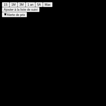
1S
1M
3M
1 an
5A
Max
Ajouter à la liste de suivi
Alerte de prix
Statistiques
Plus haut du jour
-
Plus bas du jour
-
Plus haut 52S
99,88
Plus bas 52S
99,36
Volume
-
Vol. moy.
-
Cap. boursière
0
PER
-
Rendement du dividende