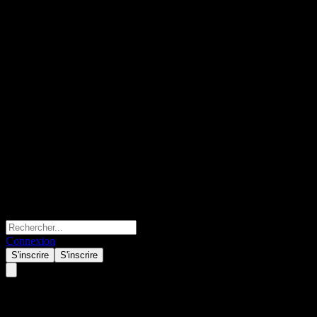
Connexion
S'inscrire
S'inscrire
Barclays Bank Issuer Callable