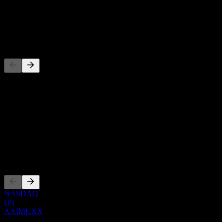
-
Dividende
-
Concurrents
Cette liste est une analyse basée sur les événements récents du
marché. Ce n'est pas une recommandation d'investissement.
À propos
Show more...
PDG
Côtations
NASDAQ
US
AAIMUXX