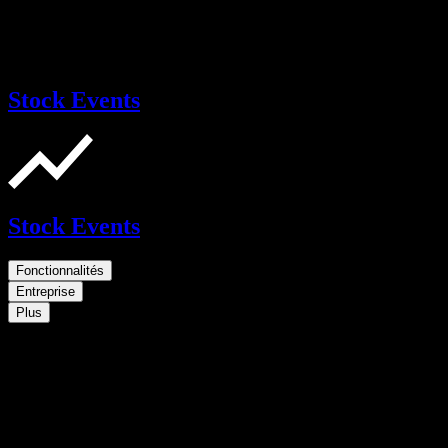
Stock Events
Stock Events
Fonctionnalités
Entreprise
Plus