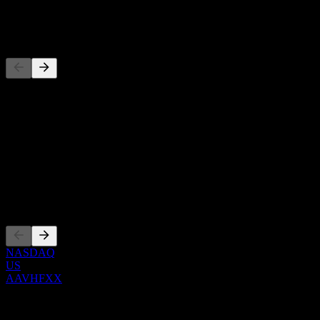
-
Concurrents
Cette liste est une analyse basée sur les événements récents du
marché. Ce n'est pas une recommandation d'investissement.
À propos
Show more...
PDG
Côtations
NASDAQ
US
AAVHFXX
0 Comments