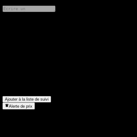
Partage tes idées
FAQ
Quel est le cours de l'action Goldman Sachs Bank USA Cliquet
CD AAVHFXX aujourd'hui ?
▼
Quel est le symbole boursier de Goldman Sachs Bank USA
Cliquet CD AAVHFXX ?
▼
Dans quel secteur se situe Goldman Sachs Bank USA Cliquet
CD AAVHFXX ?
▼
Quand Goldman Sachs Bank USA Cliquet CD AAVHFXX a-t-
elle effectué un split d’actions ?
▼
Ajouter à la liste de suivi
Alerte de prix