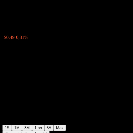
Cliquet CD AAVHFXX
$158,35
0
-$0,49
-0,31%
Semaine passée
1S
1M
3M
1 an
5A
Max