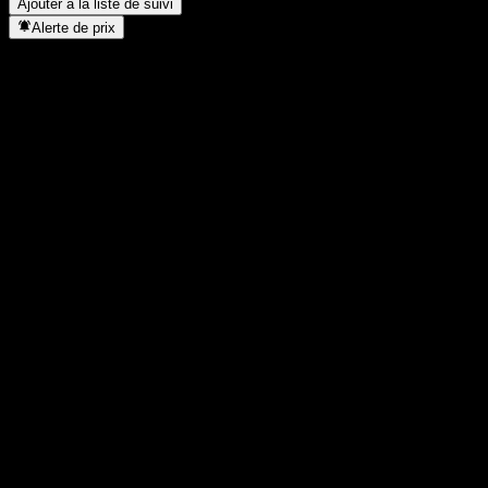
Ajouter à la liste de suivi
Alerte de prix
Statistiques
Plus haut du jour
-
Plus bas du jour
-
Plus haut 52S
158,35
Plus bas 52S
136,48
Volume
-
Vol. moy.
-
Cap. boursière
0
PER
-
Rendement du dividende
-
Dividende