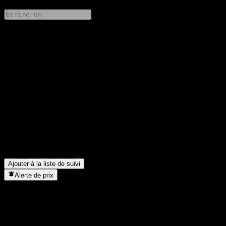
Partage tes idées
FAQ
Quel est le cours de l'action JPMorgan Chase Bank N.A. Point to
Point CD AAWYOXX aujourd'hui ?
▼
Quel est le symbole boursier de JPMorgan Chase Bank N.A.
Point to Point CD AAWYOXX ?
▼
Dans quel secteur se situe JPMorgan Chase Bank N.A. Point to
Point CD AAWYOXX ?
▼
Quand JPMorgan Chase Bank N.A. Point to Point CD
AAWYOXX a-t-elle effectué un split d’actions ?
▼
Ajouter à la liste de suivi
Alerte de prix