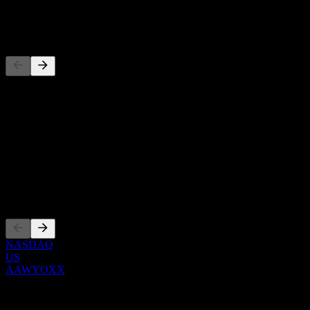
-
Concurrents
Cette liste est une analyse basée sur les événements récents du
marché. Ce n'est pas une recommandation d'investissement.
À propos
Show more...
PDG
Côtations
NASDAQ
US
AAWYOXX
0 Comments