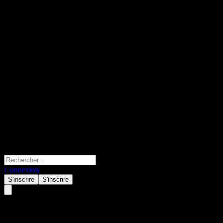
Connexion
S'inscrire
S'inscrire
JPMorgan Chase Bank N.A.