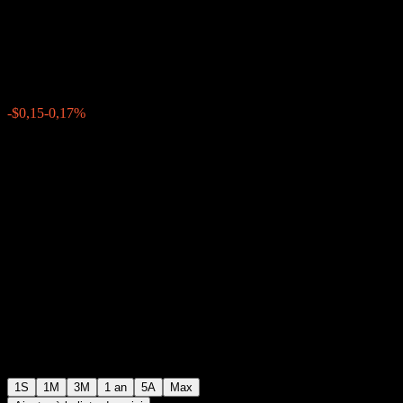
Point to Point CD AAWYOXX
$88,60
0
-$0,15
-0,17%
Semaine passée
1S
1M
3M
1 an
5A
Max