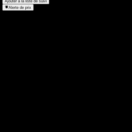
Ajouter à la liste de suivi
Alerte de prix
Statistiques
Plus haut du jour
-
Plus bas du jour
-
Plus haut 52S
89,72
Plus bas 52S
85,46
Volume
-
Vol. moy.
-
Cap. boursière
0
PER
-
Rendement du dividende
-
Dividende