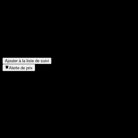
Partage tes idées
FAQ
Quel est le cours de l'action Citigroup Global Markets Issuer Call
Quel est le symbole boursier de Citigroup Global Markets Issuer C
Dans quel secteur se situe Citigroup Global Markets Issuer Callab
Quand Citigroup Global Markets Issuer Callable Contingent Interest
Ajouter à la liste de suivi
Alerte de prix