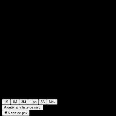
$100,34
0
+$0,00
+0%
Semaine passée
1S
1M
3M
1 an
5A
Max
Ajouter à la liste de suivi
Alerte de prix