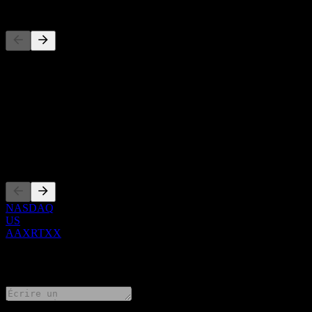
Concurrents
Cette liste est une analyse basée sur les événements récents du march
À propos
Show more...
PDG
Côtations
NASDAQ
US
AAXRTXX
0 Comments