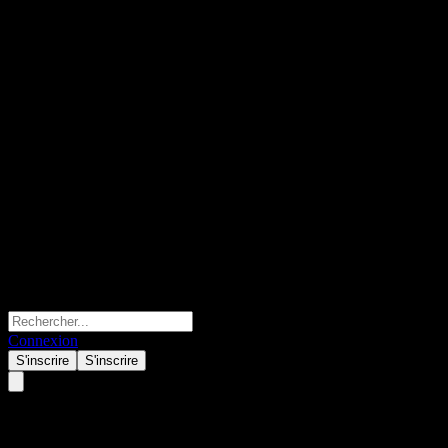
Connexion
S'inscrire
S'inscrire
Citigroup Global Markets Issue