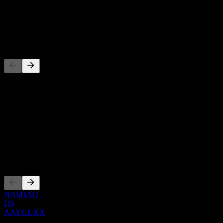
-
Dividende
-
Concurrents
Cette liste est une analyse basée sur les événements récents du
marché. Ce n'est pas une recommandation d'investissement.
À propos
Show more...
PDG
Côtations
NASDAQ
US
AAYGUXX