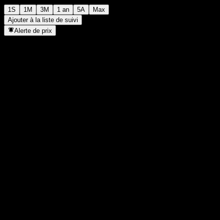
1S
1M
3M
1 an
5A
Max
Ajouter à la liste de suivi
Alerte de prix
Statistiques
Plus haut du jour
-
Plus bas du jour
-
Plus haut 52S
100,21
Plus bas 52S
97,84
Volume
-
Vol. moy.
-
Cap. boursière
0
PER
-
Rendement du dividende