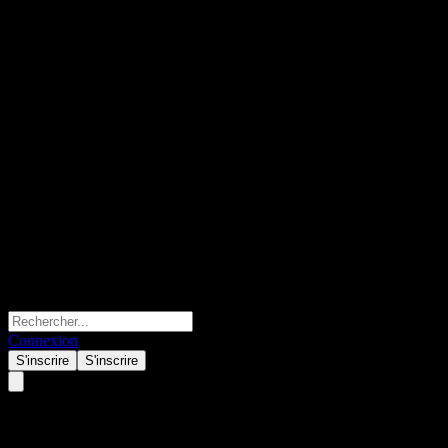
Connexion
S'inscrire
S'inscrire
Barclays Bank Issuer Callable