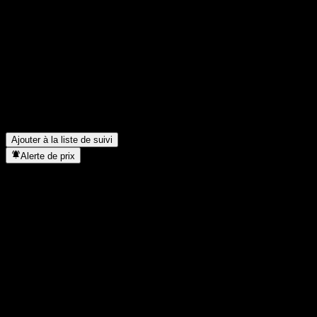
Partage tes idées
FAQ
Quel est le cours de l'action UBS London Branch Autocallable C
Quel est le symbole boursier de UBS London Branch Autocallabl
Dans quel secteur se situe UBS London Branch Autocallable Con
Quand UBS London Branch Autocallable Contingent Interest Worst
Ajouter à la liste de suivi
Alerte de prix