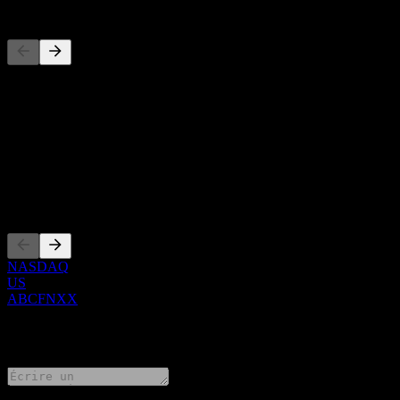
Concurrents
Cette liste est une analyse basée sur les événements récents du march
À propos
Show more...
PDG
Côtations
NASDAQ
US
ABCFNXX
0 Comments