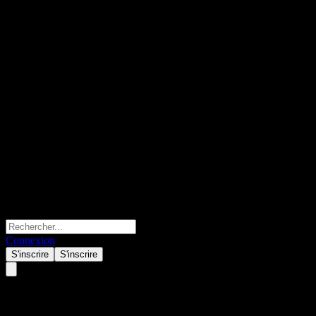
Connexion
S'inscrire
S'inscrire
UBS London Branch Autocallab