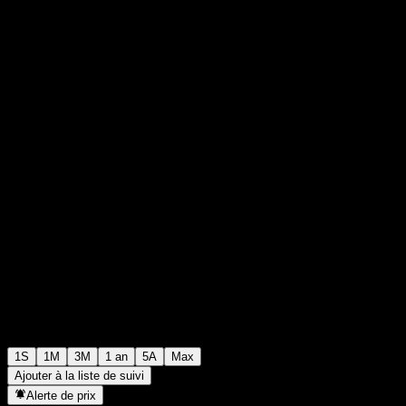
$98,48
0
+$0,00
+0%
Semaine passée
1S
1M
3M
1 an
5A
Max
Ajouter à la liste de suivi
Alerte de prix