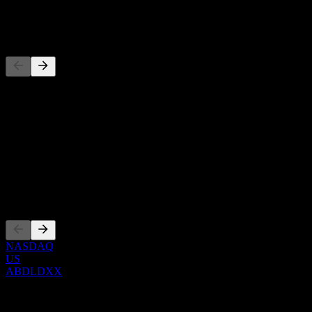
-
Concurrents
Cette liste est une analyse basée sur les événements récents du
marché. Ce n'est pas une recommandation d'investissement.
À propos
Show more...
PDG
Côtations
NASDAQ
US
ABDLDXX
0 Comments