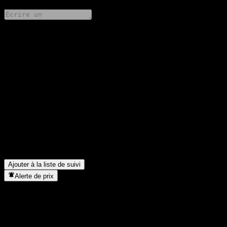
Partage tes idées
FAQ
Quel est le cours de l'action Barclays Bank Point to Point Buffer
Note ABDLDXX aujourd'hui ?
▼
Quel est le symbole boursier de Barclays Bank Point to Point
Buffer Note ABDLDXX ?
▼
Dans quel secteur se situe Barclays Bank Point to Point Buffer
Note ABDLDXX ?
▼
Quand Barclays Bank Point to Point Buffer Note ABDLDXX a-
t-elle effectué un split d’actions ?
▼
Ajouter à la liste de suivi
Alerte de prix