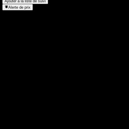
Ajouter à la liste de suivi
Alerte de prix
Statistiques
Plus haut du jour
-
Plus bas du jour
-
Plus haut 52S
157,66
Plus bas 52S
127,68
Volume
-
Vol. moy.
-
Cap. boursière
0
PER
-
Rendement du dividende
-
Dividende