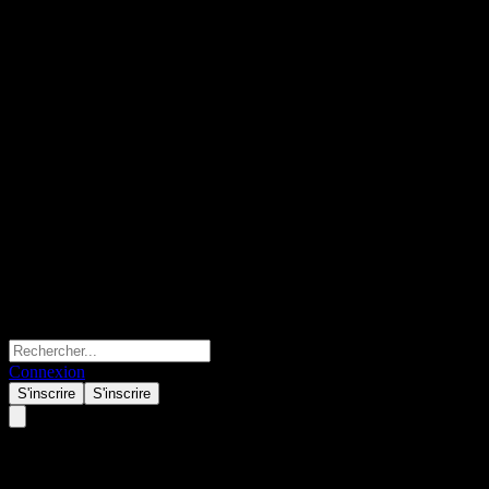
Connexion
S'inscrire
S'inscrire
Barclays Bank Point to Point