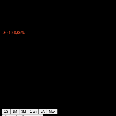
Buffer Note ABDLDXX
$157,66
0
-$0,10
-0,06%
Semaine passée
1S
1M
3M
1 an
5A
Max