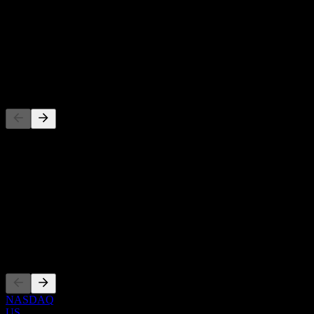
-
Rendement du dividende
-
Dividende
-
Concurrents
Cette liste est une analyse basée sur les événements récents du
marché. Ce n'est pas une recommandation d'investissement.
À propos
Show more...
PDG
Côtations
NASDAQ
US