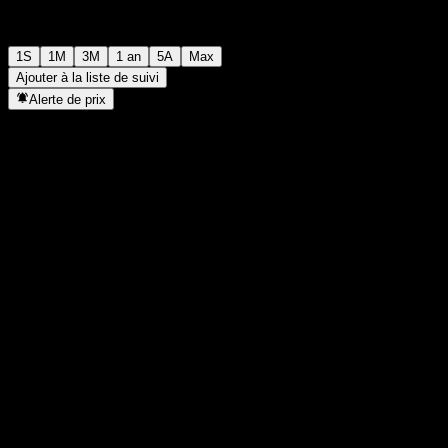
1S
1M
3M
1 an
5A
Max
Ajouter à la liste de suivi
Alerte de prix
Statistiques
Plus haut du jour
-
Plus bas du jour
-
Plus haut 52S
99,53
Plus bas 52S
95,17
Volume
-
Vol. moy.
-
Cap. boursière
0
PER