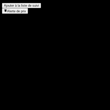
split d’actions ?
▼
Ajouter à la liste de suivi
Alerte de prix